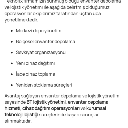
Teknofix firmamızın sunmuş olduğu envanter depolama
ve lojistik yönetimi ile aşağıda belirtmiş olduğumuz
operasyonlar ekiplerimiz tarafından uçtan uca
yönetilmektedir.
Merkezi depo yönetimi
Bölgesel envanter depolama
Sevkiyat organizasyonu
Yeni cihaz dağıtımı
İade cihaz toplama
Yeniden stoklama süreçleri
Avantaj sağlayan envanter depolama ve lojistik yönetimi
sayesinde
BT lojistik yönetimi
,
envanter depolama
hizmeti
,
cihaz dağıtım operasyonları
ve
kurumsal
teknoloji lojistiği
süreçlerinde başarı sonuçlar
alınmaktadır.