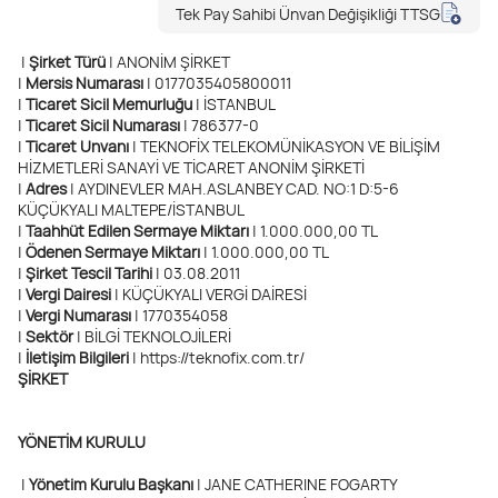
Tek Pay Sahibi Ünvan Değişikliği TTSG
|
Şirket Türü
| ANONİM ŞİRKET
|
Mersis Numarası
| 0177035405800011
|
Ticaret Sicil Memurluğu
| İSTANBUL
|
Ticaret Sicil Numarası
| 786377-0
|
Ticaret Unvanı
| TEKNOFİX TELEKOMÜNİKASYON VE BİLİŞİM
HİZMETLERİ SANAYİ VE TİCARET ANONİM ŞİRKETİ
|
Adres
| AYDINEVLER MAH.ASLANBEY CAD. NO:1 D:5-6
KÜÇÜKYALI MALTEPE/İSTANBUL
|
Taahhüt Edilen Sermaye Miktarı
| 1.000.000,00 TL
|
Ödenen Sermaye Miktarı
| 1.000.000,00 TL
|
Şirket Tescil Tarihi
| 03.08.2011
|
Vergi Dairesi
| KÜÇÜKYALI VERGİ DAİRESİ
|
Vergi Numarası
| 1770354058
|
Sektör
| BİLGİ TEKNOLOJİLERİ
|
İletişim Bilgileri
| https://teknofix.com.tr/
ŞİRKET
YÖNETİM KURULU
|
Yönetim Kurulu Başkanı
| JANE CATHERINE FOGARTY