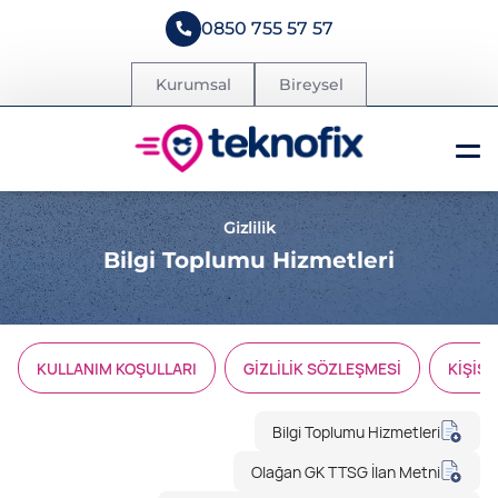
0850 755 57 57
Kurumsal
Bireysel
Gizlilik
Bilgi Toplumu Hizmetleri
KULLANIM KOŞULLARI
GİZLİLİK SÖZLEŞMESİ
KİŞİS
Bilgi Toplumu Hizmetleri
Olağan GK TTSG İlan Metni