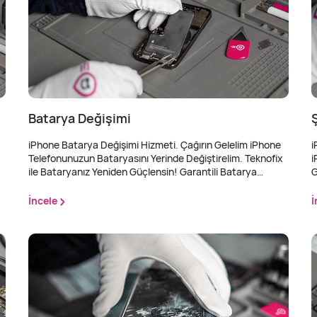
 kusurlu olması halinde garanti
samında değişim gerçekleşir.
Batarya Değişimi
iPhone Batarya Değişimi Hizmeti. Çağırın Gelelim iPhone
i
Telefonunuzun Bataryasını Yerinde Değiştirelim. Teknofix
i
ile Bataryanız Yeniden Güçlensin! Garantili Batarya
G
Değişimi Hizmetimizden 6 Taksit Avantajı İle Faydalanın!
H
Hızlı ve Profesyonel Garantili Batarya Değişimi Hizmeti.
P
İncele
İ