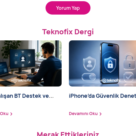
Yorum Yap
Teknofix Dergi
lışan BT Destek ve
iPhone’da Güvenlik Dene
m Hizmeti
Nasıl Yapılır?
 Oku
Devamını Oku
Merak Ettikleriniz