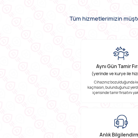
Tüm hizmetlerimizin müşter
Vade Farksız 6 Taksit
Aynı Gün Tamir Fır
(yerinde ve kurye ile hi
6 aya varan vade farksız taksit fırsatıyla
ödeme kolaylığı
Cihazınız bozulduğunda ke
kaçmasın, bulunduğunuz yerd
içerisinde tamir fırsatını ya
Profesyonel Ekip
Anlık Bilgilendi