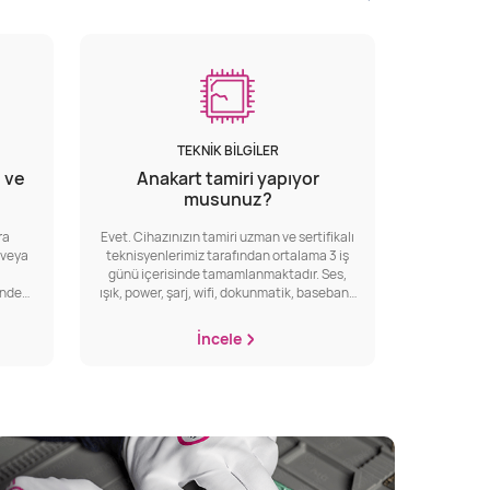
TEKNIK BILGILER
 ve
Anakart tamiri yapıyor
musunuz?
ra
Evet. Cihazınızın tamiri uzman ve sertifikalı
ı veya
teknisyenlerimiz tarafından ortalama 3 iş
günü içerisinde tamamlanmaktadır. Ses,
inde
ışık, power, şarj, wifi, dokunmatik, baseband
bedeli
ve nand gibi entegre arızalarında
tına 6
cihazınızın tamiri ön inceleme ve
İncele
irme
bilgilendirme sonrası merkez servisimizde
yapılmaktadır.