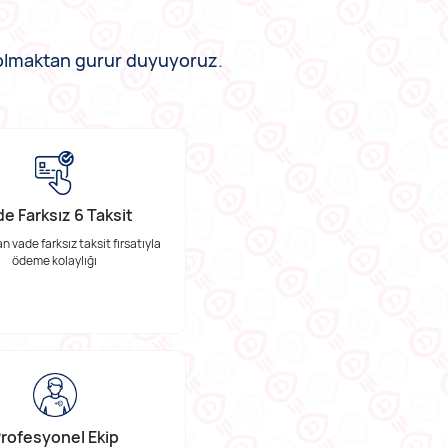
n olmaktan gurur duyuyoruz.
e Farksız 6 Taksit
Aynı Gün Tamir Fırsatı
(yerinde ve kurye ile hizmette)
n vade farksız taksit fırsatıyla
ödeme kolaylığı
Cihazınız bozulduğunda keyfiniz
kaçmasın, bulunduğunuz yerde aynı gün
içerisinde tamir fırsatını yakalayın.
rofesyonel Ekip
Anlık Bilgilendirme