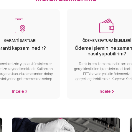
GARANTI ŞARTLARI
ÖDEME VE FATURA İŞLEMLERI
ranti kapsamı nedir?
Ödeme işlemini ne zaman
nasıl yapabilirim?
servisimizde yapılan tüm işlemler
Tamir işlemi tamamlandıktan son
mize kaydedilmektedir. Kullanılan
gerçekleştirilen işlem için kredi kart
rçanın kusurlu olmasından dolayı
EFT/havale yolu ile ödemenizi
evini yerine getirmemesine sebep
gerçekleştirebilirsiniz. Kurye ve Yer
rumlar garanti kapsamındadır. Sıvı
Destek servisleri için ekstra hizmet 
 düşme, darbe, baskı veya yüksek
alınmaktadır. Kredi kartına peşin fiya
İncele
İncele
. kullanıcı hataları sebebiyle oluşan
aya uzanan vade farksız taksitlend
arlar garanti kapsamı dışında
imkanımız mevcuttur.
ndirilir. Bataryanın ömrü kullanım
ansına bağlı olduğundan yaşanan
da incelemeye ihtiyaç duyulur. Bu
e pilin şarj döngüsü, pil sağlığı ve
oltaj gibi ana karta hasar veren bir
şanıp yaşanmadığı kontrol edilir.