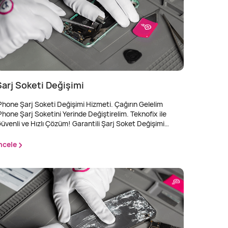
Şarj Soketi Değişimi
Phone Şarj Soketi Değişimi Hizmeti. Çağırın Gelelim
Phone Şarj Soketini Yerinde Değiştirelim. Teknofix ile
üvenli ve Hızlı Çözüm! Garantili Şarj Soket Değişimi
izmetimizden 6 Taksit Avantajı İle Faydalanın! Hızlı ve
rofesyonel Şarj Soket Değişimi Hizmeti.
ncele