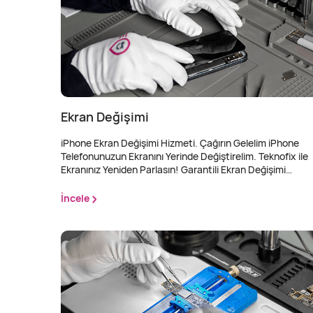
Ürünün
kap
Ekran Değişimi
iPhone Ekran Değişimi Hizmeti. Çağırın Gelelim iPhone
Telefonunuzun Ekranını Yerinde Değiştirelim. Teknofix ile
Ekranınız Yeniden Parlasın! Garantili Ekran Değişimi
Hizmetimizden 6 Taksit Avantajı İle Faydalanın! Hızlı ve
Profesyonel Garantili Ekran Değişimi Hizmeti
İncele