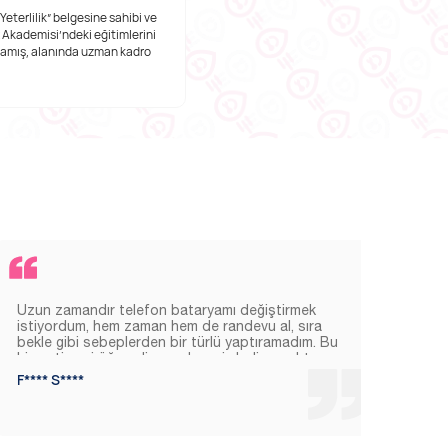
Yeterlilik” belgesine sahibi ve
Kullanıcı dostu uygulamamızla tüm
 Akademisi’ndeki eğitimlerini
süreçlerde anında bilgi paylaşımı
amış, alanında uzman kadro
Uzun zamandır telefon bataryamı değiştirmek
Rand
istiyordum, hem zaman hem de randevu al, sıra
müsa
bekle gibi sebeplerden bir türlü yaptıramadım. Bu
temi
hizmeti yeni öğrendim ve deneyimledim, muhteşem
verm
bir hizmet ofise gelip 15 dk. içerisinde mobil
dikk
F**** S****
A***
araçlarında değiştirdiler. Zamanı kıymetli olanlara
gitti
tavsiyemdir.