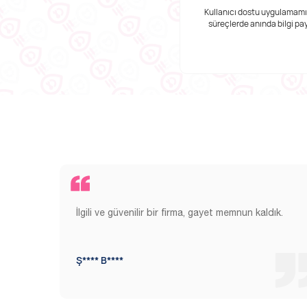
“Mesleki Yeterlilik” belgesine sahibi ve
Kullanıcı dostu uygulamam
Teknofix Akademisi’ndeki eğitimlerini
süreçlerde anında bilgi pa
tamamlamış, alanında uzman kadro
İlgili ve güvenilir bir firma, gayet memnun kaldık.
Ş**** B****