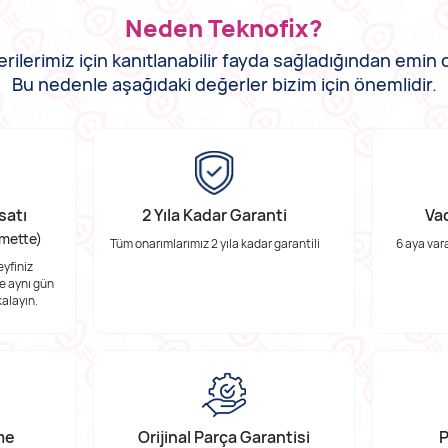
Neden Teknofix?
ilerimiz için kanıtlanabilir fayda sağladığından emi
Bu nedenle aşağıdaki değerler bizim için önemlidir.
satı
2 Yıla Kadar Garanti
Vad
zmette)
Tüm onarımlarımız 2 yıla kadar garantili
6 aya vara
yfiniz
e aynı gün
kalayın.
rme
Orijinal Parça Garantisi
P