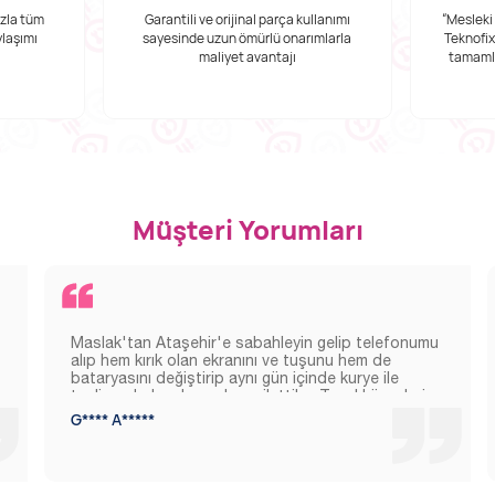
ızla tüm
Garantili ve orijinal parça kullanımı
“Mesleki 
ylaşımı
sayesinde uzun ömürlü onarımlarla
Teknofix
maliyet avantajı
tamaml
Müşteri Yorumları
Maslak'tan Ataşehir'e sabahleyin gelip telefonumu
alıp hem kırık olan ekranını ve tuşunu hem de
bataryasını değiştirip aynı gün içinde kurye ile
teslim ederken her adımını ilettiler. Teşekkür ederim.
G**** A*****