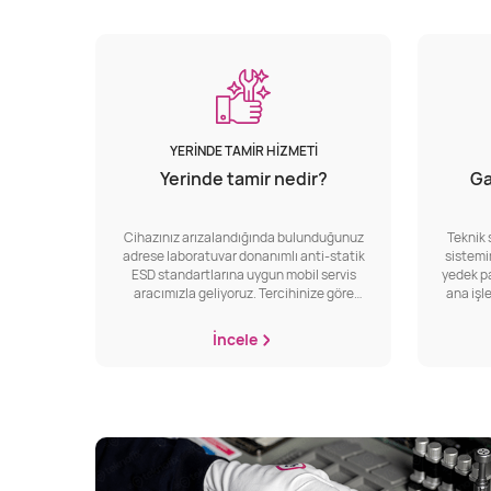
YERINDE TAMIR HIZMETI
Yerinde tamir nedir?
Ga
Cihazınız arızalandığında bulunduğunuz
Teknik 
adrese laboratuvar donanımlı anti-statik
sistemi
ESD standartlarına uygun mobil servis
yedek pa
aracımızla geliyoruz. Tercihinize göre
ana işl
bulunduğunuz yerde yanınızda ya da
olan du
yerinde tamir aracımızda hızlı ve güvenilir
teması,
İncele
bir şekilde tamir işlemini gerçekleştiriyoruz.
voltaj vb
Tamirin aracımızda yapılmasını tercih
has
ederseniz, size verdiğimiz tablet aracılığıyla
değerle
tüm süreci takip etmenizi sağlıyoruz.
perform
sorunlar
incelemed
yüksek v
durum ya