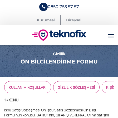
0850 755 57 57
Kurumsal
Bireysel
Gizlilik
ÖN BİLGİLENDİRME FORMU
KULLANIM KOŞULLARI
GİZLİLİK SÖZLEŞMESİ
KİŞİS
1 ⦁ KONU
İşbu Satış Sözleşmesi Ön İşbu Satış Sözleşmesi Ön Bilgi
Formu’nun konusu, SATICI' nın, SİPARİŞ VEREN/ALICI' ya satışını