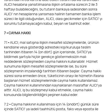
ALICI hesabına yansıtılmasına ilişkin ortalama sürecin 2 ile 3
haftayı bulabileceğini, bu tutarın bankaya iadesinden sonra
ALICI’ nın hesaplarına yansıması halinin tamamen banka işlem
süreci ile ilgili olduğundan, ALICI, olası gecikmeler için SATICI’ yı
sorumlu tutamayacağını kabul, beyan ve taahhüt eder.
7 ⦁ CAYMA HAKKI
7.1 ⦁ ALICI; mal satışına ilişkin mesafeli sözleşmelerde, ürünün
kendisine veya gösterdiği adresteki kişi/kuruluşa teslim
tarihinden itibaren 14 (on dört) gün içerisinde, SATICI’ya
bildirmek şartıyla hiçbir gerekçe göstermeksizin malı
reddederek sözleşmeden cayma hakkını kullanabilir. Hizmet
sunumuna ilişkin mesafeli sözleşmelerde ise, bu süre
sözleşmenin imzalandığı tarihten itibaren başlar. Cayma hakkı
süresi sona ermeden önce, tüketicinin onayı ile hizmetin ifasına
başlanan hizmet sözleşmelerinde cayma hakkı kullanılamaz.
Cayma hakkının kullanımından kaynaklanan masraflar ALICI’ya
aittir. ALICI, iş bu sözleşmeyi kabul etmekle, cayma hakkı
konusunda bilgilendirildiğini peşinen kabul eder.
7.2 ⦁ Cayma hakkının kullanılması için 14 (ondört) günlük süre
içinde SATICI' ya iadeli taahhütlü posta, faks veya eposta ile