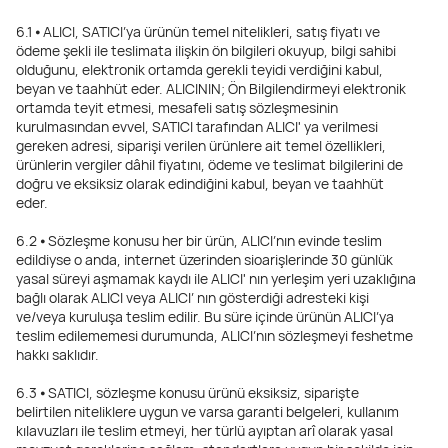
6.1 ⦁ ALICI, SATICI’ya ürünün temel nitelikleri, satış fiyatı ve
ödeme şekli ile teslimata ilişkin ön bilgileri okuyup, bilgi sahibi
olduğunu, elektronik ortamda gerekli teyidi verdiğini kabul,
beyan ve taahhüt eder. ALICININ; Ön Bilgilendirmeyi elektronik
ortamda teyit etmesi, mesafeli satış sözleşmesinin
kurulmasından evvel, SATICI tarafından ALICI' ya verilmesi
gereken adresi, siparişi verilen ürünlere ait temel özellikleri,
ürünlerin vergiler dâhil fiyatını, ödeme ve teslimat bilgilerini de
doğru ve eksiksiz olarak edindiğini kabul, beyan ve taahhüt
eder.
6.2 ⦁ Sözleşme konusu her bir ürün, ALICI’nın evinde teslim
edildiyse o anda, internet üzerinden sioarişlerinde 30 günlük
yasal süreyi aşmamak kaydı ile ALICI' nın yerleşim yeri uzaklığına
bağlı olarak ALICI veya ALICI’ nın gösterdiği adresteki kişi
ve/veya kuruluşa teslim edilir. Bu süre içinde ürünün ALICI’ya
teslim edilememesi durumunda, ALICI’nın sözleşmeyi feshetme
hakkı saklıdır.
6.3 ⦁ SATICI, sözleşme konusu ürünü eksiksiz, siparişte
belirtilen niteliklere uygun ve varsa garanti belgeleri, kullanım
kılavuzları ile teslim etmeyi, her türlü ayıptan arî olarak yasal