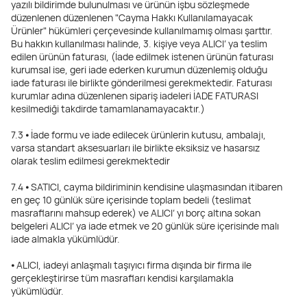
yazılı bildirimde bulunulması ve ürünün işbu sözleşmede
düzenlenen düzenlenen "Cayma Hakkı Kullanılamayacak
Ürünler" hükümleri çerçevesinde kullanılmamış olması şarttır.
Bu hakkın kullanılması halinde, 3. kişiye veya ALICI’ ya teslim
edilen ürünün faturası, (İade edilmek istenen ürünün faturası
kurumsal ise, geri iade ederken kurumun düzenlemiş olduğu
iade faturası ile birlikte gönderilmesi gerekmektedir. Faturası
kurumlar adına düzenlenen sipariş iadeleri İADE FATURASI
kesilmediği takdirde tamamlanamayacaktır.)
7.3 ⦁ İade formu ve iade edilecek ürünlerin kutusu, ambalajı,
varsa standart aksesuarları ile birlikte eksiksiz ve hasarsız
olarak teslim edilmesi gerekmektedir
7.4 ⦁ SATICI, cayma bildiriminin kendisine ulaşmasından itibaren
en geç 10 günlük süre içerisinde toplam bedeli (teslimat
masraflarını mahsup ederek) ve ALICI’ yı borç altına sokan
belgeleri ALICI’ ya iade etmek ve 20 günlük süre içerisinde malı
iade almakla yükümlüdür.
⦁ ALICI, iadeyi anlaşmalı taşıyıcı firma dışında bir firma ile
gerçekleştirirse tüm masrafları kendisi karşılamakla
yükümlüdür.