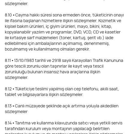
sözleşmeler.
8.10 ⦁ Cayma hakkı süresi sona ermeden önce, tüketicinin onayı
ile ifasına başlanan hizmetlere ilişkin sözleşmeler. Kozmetik ve
kişisel bakım ürünleri, iç giyim ürünleri, mayo, bikini, kitap,
kopyalanabilir yazılım ve programlar, DVD, VCD, CD ve kasetler
ile kırtasiye sarf malzemeleri (toner, kartuş, şerit vb.) iade
edilebilmesi için ambalajlarının açılmamış, denenmemiş,
bozulmamış ve kullanılmamış olmaları gerekir.
8.11 ⦁ 13/10/1983 tarihli ve 2918 sayılı Karayolları Trafik Kanununa
göre tescili zorunlu olan taşınırlar ile kayıt veya tescil
zorunluluğu bulunan insansız hava araçlarına ilişkin
sözleşmeler.
8.12 ⦁ Tüketiciye teslimi yapılmış olan cep telefonu, akıllı saat,
tablet ve bilgisayarlara ilişkin sözleşmeler.
8.13 ⦁ Canlı müzayede şeklinde açık artırma yoluyla akdedilen
sözleşmeler
8.14 ⦁ Tanıtma ve kullanma kılavuzunda satıcı veya yetkili servis
tarafından kurulum veya montajının yapılacağı belirtilen