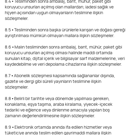
8.4 ⦁ Tesliminden sonra ambalaj, bant, mühür, paket gibi
koruyucu unsurları açılmış olan mallardan; iadesi sağlık ve
hijyen açısından uygun olmayanların teslimine ilişkin
sözleşmeler.
8.5 ⦁ Tesliminden sonra başka ürünlerle karışan ve doğası gereği
ayrıştırılması mümkün olmayan mallara ilişkin sözleşmeler.
8.6 ⦁ Malın tesliminden sonra ambalaj, bant, mühür, paket gibi
koruyucu unsurları açılmış olması halinde maddi ortamda
sunulan kitap, dijital içerik ve bilgisayar sarf malzemelerine, veri
kaydedebilme ve veri depolama cihazlarına ilişkin sözleşmeler.
8.7 ⦁ Abonelik sözleşmesi kapsamında sağlananlar dışında,
gazete ve dergi gibi süreli yayınların teslimine ilişkin
sözleşmeler.
8.8 ⦁ Belirli bir tarihte veya dönemde yapılması gereken,
konaklama, eşya taşıma, araba kiralama, yiyecek-içecek
tedariki ve eğlence veya dinlenme amacıyla yapılan boş
zamanın değerlendirilmesine ilişkin sözleşmeler.
8.9 ⦁ Elektronik ortamda anında ifa edilen hizmetler veya
tüketiciye anında teslim edilen gayrimaddi mallara ilişkin