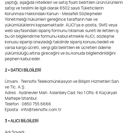
yaptığı, aşağıda nitelikleri ve satış fiyatı belirtilen ürün/ürünlerin
satışı ve teslimi ile ilgili olarak 6502 sayılı Tüketicilerin
Korunması Hakkındaki Kanun - Mesafeli Sözleşmeler
Yönetmeliği hükümleri gereğince tarafların hak ve
yükümlülüklerini kapsamaktadır. ALICI’ya e-posta, SMS veya
web sayfasındaki sipariş formunu tıklamak sureti ile iletilen iş
bu ön bilgilendirme formunu kabul etmekle ALICI, sözleşme
konusu siparişi onayladığı takdirde sipariş konusu bedeli ve
varsa kargo ücreti, vergi gibi belirtilen ek ücretleri ödeme
yükümlülüğü altına gireceğini ve bu konuda bilgilendirildiğini
peşinen kabul eder.
2 ⦁ SATICI BİLGİLERİ
Ünvanı : Teknofix Telekomünikasyon ve Bilişim Hizmetleri San.
ve Tic. A.Ş.
Adres : Aydınevler Mah. Aslanbey Cad. No:1 Ofis: 6 Küçükyalı
Maltepe İstanbul
Telefon : 0850 755 6666
Eposta : info@teknofix.com.tr
3 ⦁ ALICI BİLGİLERİ
Adı Soyadı :