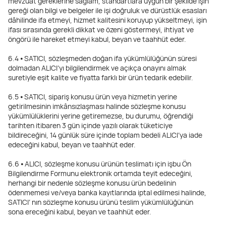
mevzuat gereklerine sağlam, standartlara uygun bir şekilde işin
gereği olan bilgi ve belgeler ile işi doğruluk ve dürüstlük esasları
dâhilinde ifa etmeyi, hizmet kalitesini koruyup yükseltmeyi, işin
ifası sırasında gerekli dikkat ve özeni göstermeyi, ihtiyat ve
öngörü ile hareket etmeyi kabul, beyan ve taahhüt eder.
6.4 ⦁ SATICI, sözleşmeden doğan ifa yükümlülüğünün süresi
dolmadan ALICI’yı bilgilendirmek ve açıkça onayını almak
suretiyle eşit kalite ve fiyatta farklı bir ürün tedarik edebilir.
6.5 ⦁ SATICI, sipariş konusu ürün veya hizmetin yerine
getirilmesinin imkânsızlaşması halinde sözleşme konusu
yükümlülüklerini yerine getiremezse, bu durumu, öğrendiği
tarihten itibaren 3 gün içinde yazılı olarak tüketiciye
bildireceğini, 14 günlük süre içinde toplam bedeli ALICI’ya iade
edeceğini kabul, beyan ve taahhüt eder.
6.6 ⦁ ALICI, sözleşme konusu ürünün teslimatı için işbu Ön
Bilgilendirme Formunu elektronik ortamda teyit edeceğini,
herhangi bir nedenle sözleşme konusu ürün bedelinin
ödenmemesi ve/veya banka kayıtlarında iptal edilmesi halinde,
SATICI’ nın sözleşme konusu ürünü teslim yükümlülüğünün
sona ereceğini kabul, beyan ve taahhüt eder.