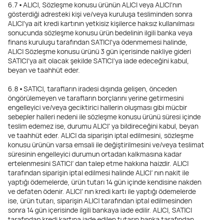
6.7 ⦁ ALICI, Sözleşme konusu ürünün ALICI veya ALICI’nın
gösterdiği adresteki kişi ve/veya kuruluşa tesliminden sonra
ALICI'ya ait kredi kartının yetkisiz kişilerce haksız kullanılması
sonucunda sözleşme konusu ürün bedelinin ilgili banka veya
finans kuruluşu tarafından SATICI'ya ödenmemesi halinde,
ALICI Sözleşme konusu ürünü 3 gün içerisinde nakliye gideri
SATICI’ya ait olacak şekilde SATICI’ya iade edeceğini kabul,
beyan ve taahhüt eder.
6.8 ⦁ SATICI, tarafların iradesi dışında gelişen, önceden
öngörülemeyen ve tarafların borçlarını yerine getirmesini
engelleyici ve/veya geciktirici hallerin oluşması gibi mücbir
sebepler halleri nedeni ile sözleşme konusu ürünü süresi içinde
teslim edemez ise, durumu ALICI' ya bildireceğini kabul, beyan
ve taahhüt eder. ALICI da siparişin iptal edilmesini, sözleşme
konusu ürünün varsa emsali ile değiştirilmesini ve/veya teslimat
süresinin engelleyici durumun ortadan kalkmasına kadar
ertelenmesini SATICI’ dan talep etme hakkına haizdir. ALICI
tarafından siparişin iptal edilmesi halinde ALICI’ nın nakit ile
yaptığı ödemelerde, ürün tutarı 14 gün içinde kendisine nakden
ve defaten ödenir. ALICI’ nın kredi kartı ile yaptığı ödemelerde
ise, ürün tutarı, siparişin ALICI tarafından iptal edilmesinden
sonra 14 gün içerisinde ilgili bankaya iade edilir. ALICI, SATICI
tarafından kredi kartına iade edilen tutarın banka tarafından