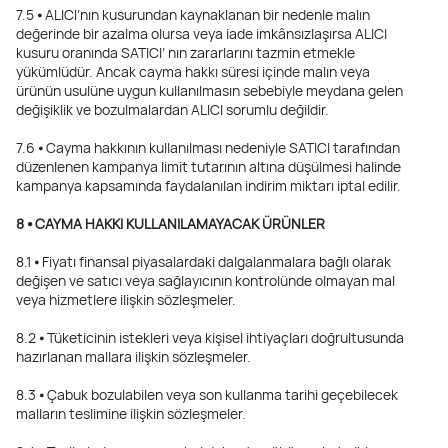
7.5 ⦁ ALICI’nın kusurundan kaynaklanan bir nedenle malın
değerinde bir azalma olursa veya iade imkânsızlaşırsa ALICI
kusuru oranında SATICI’ nın zararlarını tazmin etmekle
yükümlüdür. Ancak cayma hakkı süresi içinde malın veya
ürünün usulüne uygun kullanılmasın sebebiyle meydana gelen
değişiklik ve bozulmalardan ALICI sorumlu değildir.
7.6 ⦁ Cayma hakkının kullanılması nedeniyle SATICI tarafından
düzenlenen kampanya limit tutarının altına düşülmesi halinde
kampanya kapsamında faydalanılan indirim miktarı iptal edilir.
8 ⦁ CAYMA HAKKI KULLANILAMAYACAK ÜRÜNLER
8.1 ⦁ Fiyatı finansal piyasalardaki dalgalanmalara bağlı olarak
değişen ve satıcı veya sağlayıcının kontrolünde olmayan mal
veya hizmetlere ilişkin sözleşmeler.
8.2 ⦁ Tüketicinin istekleri veya kişisel ihtiyaçları doğrultusunda
hazırlanan mallara ilişkin sözleşmeler.
8.3 ⦁ Çabuk bozulabilen veya son kullanma tarihi geçebilecek
malların teslimine ilişkin sözleşmeler.