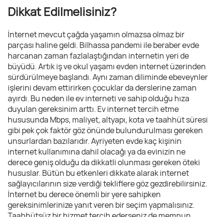
Dikkat Edilmelisiniz?
İnternet mevcut çağda yaşamın olmazsa olmaz bir
parçası haline geldi. Bilhassa pandemi ile beraber evde
harcanan zaman fazlalaştığından internetin yeri de
büyüdü. Artık iş ve okul yaşamı evden internet üzerinden
sürdürülmeye başlandı. Aynı zaman diliminde ebeveynler
işlerini devam ettirirken çocuklar da derslerine zaman
ayırdı. Bu neden ile ev interneti ve sahip olduğu hıza
duyulan gereksinim arttı. Ev internet tercih etme
hususunda Mbps, maliyet, altyapı, kota ve taahhüt süresi
gibi pek çok faktör göz önünde bulundurulması gereken
unsurlardan bazılarıdır. Ayriyeten evde kaç kişinin
internet kullanımına dahil olacağı ya da evinizin ne
derece geniş olduğu da dikkatli olunması gereken öteki
hususlar. Bütün bu etkenleri dikkate alarak internet
sağlayıcılarının size verdiği tekliflere göz gezdirebilirsiniz.
İnternet bu derece önemli bir yere sahipken
gereksinimlerinize yanıt veren bir seçim yapmalısınız.
Taahhütsüz bir hizmet tercih ederseniz de memnun