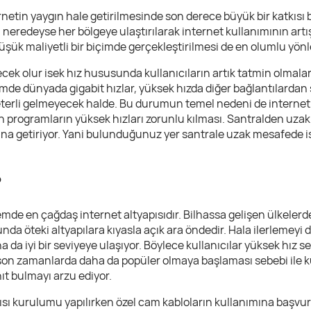
rnetin yaygın hale getirilmesinde son derece büyük bir katkısı
in neredeyse her bölgeye ulaştırılarak internet kullanımının art
üşük maliyetli bir biçimde gerçekleştirilmesi de en olumlu yönl
cek olur isek hız hususunda kullanıcıların artık tatmin olmal
de dünyada gigabit hızlar, yüksek hızda diğer bağlantılardan s
yeterli gelmeyecek halde. Bu durumun temel nedeni de internet 
en programların yüksek hızları zorunlu kılması. Santralden uz
ana getiriyor. Yani bulunduğunuz yer santrale uzak mesafede i
?
mde en çağdaş internet altyapısıdır. Bilhassa gelişen ülkelerd
nda öteki altyapılara kıyasla açık ara öndedir. Hala ilerlemeyi d
da iyi bir seviyeye ulaşıyor. Böylece kullanıcılar yüksek hız se
 son zamanlarda daha da popüler olmaya başlaması sebebi ile kul
nıt bulmayı arzu ediyor.
apısı kurulumu yapılırken özel cam kabloların kullanımına başvu