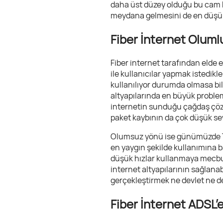
daha üst düzey olduğu bu cam k
meydana gelmesini de en düşük 
Fiber İnternet Oluml
Fiber internet tarafından elde 
ile kullanıcılar yapmak istedikl
kullanılıyor durumda olmasa bil
altyapılarında en büyük proble
internetin sunduğu çağdaş çözüm
paket kaybının da çok düşük sev
Olumsuz yönü ise günümüzde Tür
en yaygın şekilde kullanımına b
düşük hızlar kullanmaya mecbur 
internet altyapılarının sağlana
gerçekleştirmek ne devlet ne d
Fiber İnternet ADSL’