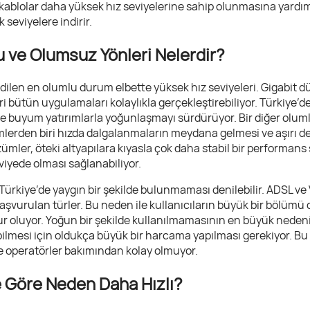
ablolar daha yüksek hız seviyelerine sahip olunmasına yardım 
seviyelere indirir.
u ve Olumsuz Yönleri Nelerdir?
edilen en olumlu durum elbette yüksek hız seviyeleri. Gigabit d
eri bütün uygulamaları kolaylıkla gerçekleştirebiliyor. Türkiye’
e buyum yatırımlarla yoğunlaşmayı sürdürüyor. Bir diğer olumlu
mlerden biri hızda dalgalanmaların meydana gelmesi ve aşırı de
ler, öteki altyapılara kıyasla çok daha stabil bir performans
iyede olması sağlanabiliyor.
kiye’de yaygın bir şekilde bulunmaması denilebilir. ADSL ve V
aşvurulan türler. Bu neden ile kullanıcıların büyük bir bölümü
oluyor. Yoğun bir şekilde kullanılmamasının en büyük nedeni i
bilmesi için oldukça büyük bir harcama yapılması gerekiyor. Bu
e operatörler bakımından kolay olmuyor.
e Göre Neden Daha Hızlı?