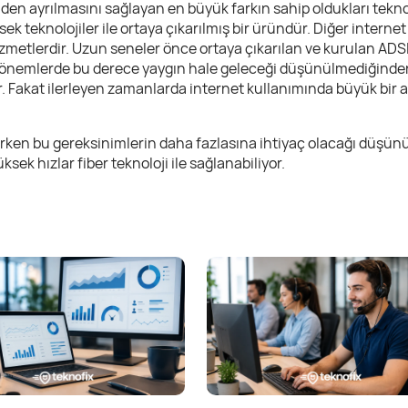
inden ayrılmasını sağlayan en büyük farkın sahip oldukları tek
k teknolojiler ile ortaya çıkarılmış bir üründür. Diğer internet
zmetlerdir. Uzun seneler önce ortaya çıkarılan ve kurulan ADSL
ığı dönemlerde bu derece yaygın hale geleceği düşünülmediğinden
. Fakat ilerleyen zamanlarda internet kullanımında büyük bir 
tilirken bu gereksinimlerin daha fazlasına ihtiyaç olacağı düşü
k hızlar fiber teknoloji ile sağlanabiliyor.