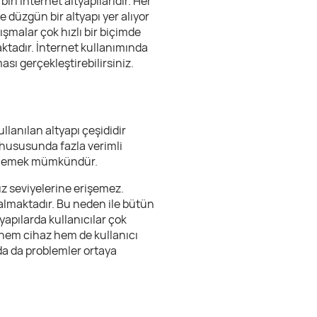
ri internet altyapılarıdır. Her
 düzgün bir altyapı yer alıyor
ışmalar çok hızlı bir biçimde
maktadır. İnternet kullanımında
ı gerçekleştirebilirsiniz.
lanılan altyapı çeşididir
ız hususunda fazla verimli
 söylemek mümkündür.
ız seviyelerine erişemez.
kalmaktadır. Bu neden ile bütün
tyapılarda kullanıcılar çok
 hem cihaz hem de kullanıcı
da da problemler ortaya