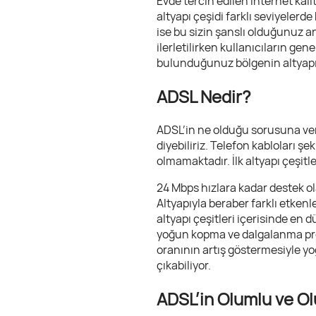
Evde tercih edilen internet kali
altyapı çeşidi farklı seviyeler
ise bu sizin şanslı olduğunuz an
ilerletilirken kullanıcıların ge
bulunduğunuz bölgenin altyapı 
ADSL Nedir?
ADSL’in ne olduğu sorusuna veri
diyebiliriz. Telefon kabloları şe
olmamaktadır. İlk altyapı çeşit
24 Mbps hızlara kadar destek ol
Altyapıyla beraber farklı etken
altyapı çeşitleri içerisinde en 
yoğun kopma ve dalgalanma prob
oranının artış göstermesiyle yo
çıkabiliyor.
ADSL’in Olumlu ve Ol