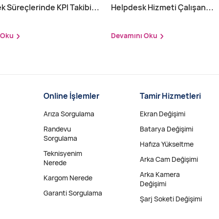
k Süreçlerinde KPI Takibi
Helpdesk Hizmeti Çalışan
ılır?
Verimliliğini Nasıl Etkiler?
 Oku
Devamını Oku
Online İşlemler
Tamir Hizmetleri
Arıza Sorgulama
Ekran Değişimi
Randevu
Batarya Değişimi
Sorgulama
Hafıza Yükseltme
Teknisyenim
Arka Cam Değişimi
Nerede
Arka Kamera
Kargom Nerede
Değişimi
Garanti Sorgulama
Şarj Soketi Değişimi