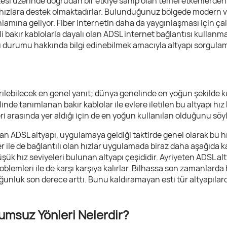
tesi üzerinde doğrudan bir etkiye sahip olan temel etkenlerden bi
de hızlara destek olmaktadırlar. Bulunduğunuz bölgede modern ve
lamına geliyor. Fiber internetin daha da yaygınlaşması için çal
neli bakır kablolarla dayalı olan ADSL internet bağlantısı kullan
durumu hakkında bilgi edinebilmek amacıyla altyapı sorgulamas
lebilecek en genel yanıt; dünya genelinde en yoğun şekilde kul
klinde tanımlanan bakır kablolar ile evlere iletilen bu altyapı h
leri arasında yer aldığı için de en yoğun kullanılan olduğunu
an ADSL altyapı, uygulamaya geldiği taktirde genel olarak bu h
ler ile de bağlantılı olan hızlar uygulamada biraz daha aşağıda 
düşük hız seviyeleri bulunan altyapı çeşididir. Ayriyeten ADSL al
lemleri ile de karşı karşıya kalırlar. Bilhassa son zamanlarda
ğunluk son derece arttı. Bunu kaldıramayan esti tür altyapılar
umsuz Yönleri Nelerdir?