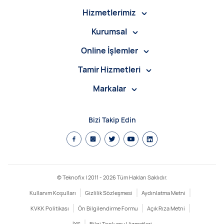
Hizmetlerimiz
Kurumsal
Online İşlemler
Tamir Hizmetleri
Markalar
Bizi Takip Edin
© Teknofix | 2011 -
2026
Tüm Hakları Saklıdır.
Kullanım Koşulları
Gizlilik Sözleşmesi
Aydınlatma Metni
KVKK Politikası
Ön Bilgilendirme Formu
Açık Rıza Metni
İYS
Bilgi Toplumu Hizmetleri