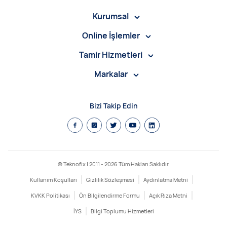
Kurumsal
Online İşlemler
Tamir Hizmetleri
Markalar
Bizi Takip Edin
© Teknofix | 2011 -
2026
Tüm Hakları Saklıdır.
Kullanım Koşulları
Gizlilik Sözleşmesi
Aydınlatma Metni
KVKK Politikası
Ön Bilgilendirme Formu
Açık Rıza Metni
İYS
Bilgi Toplumu Hizmetleri