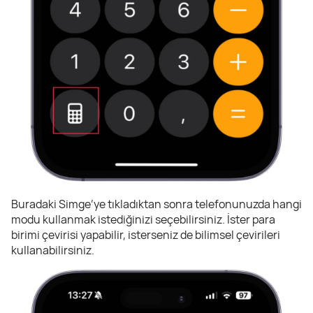
Buradaki Simge’ye tıkladıktan sonra telefonunuzda hangi
modu kullanmak istediğinizi seçebilirsiniz. İster para
birimi çevirisi yapabilir, isterseniz de bilimsel çevirileri
kullanabilirsiniz.