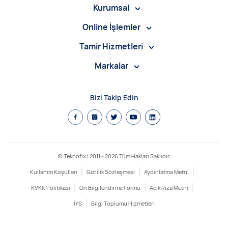
Kurumsal
Online İşlemler
Tamir Hizmetleri
Markalar
Bizi Takip Edin
© Teknofix | 2011 -
2026
Tüm Hakları Saklıdır.
Kullanım Koşulları
Gizlilik Sözleşmesi
Aydınlatma Metni
KVKK Politikası
Ön Bilgilendirme Formu
Açık Rıza Metni
İYS
Bilgi Toplumu Hizmetleri