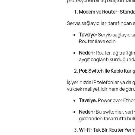
profesyonel bir ağ oluşturmanın
Modem ve Router: Standar
Servis sağlayıcıları tarafından 
Tavsiye:
Servis sağlayıcı
Router ilave edin.
Neden:
Router, ağ trafiğin
aygıt bağlantı kurduğund
PoE Switch ile Kablo Karışı
İş yerinizde IP telefonlar ya da
yüksek maliyetlidir hem de görün
Tavsiye:
Power over Ether
Neden:
Bu switchler, veri
giderinden tasarrufta bu
Wi-Fi: Tek Bir Router Yer