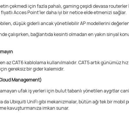
netin çekmedi için fazla pahalı, gaming çeşidi devasa routerler
iyatlı Acces Point’ler daha iyi bir netice elde etmenizi sağlar.
ilen, düşük giderli ancak yönetilebilir AP modellerini değerlen
rinde çalışırken, bağlantıda kesinti olmadan en yakın sinyal k
şmayın
 en az CAT6 kablolama kullanılmalıdır. CAT5 artık günümüz hız s
çin gereksiz bir gider kalemidir.
 (Cloud Management)
amayan ufak iş yerleri için bulut tabanlı yönetilen aygıtlar can
 da Ubiquiti UniFi gibi mekanizmalar, bütün ağı tek bir mobil
üme kavuşturmanıza imkan sunar.