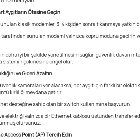
 ince detayları:
t Aygıtların Ötesine Geçin
sunulan klasik modemler, 3-4 kişiden sonra tıkanmaya yatkın bir
sı tarafından sunulan modemi yalnızca köprü moduna geçirin ve 
in daha iyi bir şekilde yönetilmesini sağlar, güvenlik duvarı nite
a sistemin çökmesine engel olur.
klığını ve Gideri Azaltın
 güvenlik kameraları yer alacaksa, her aygıt için farklı bir elek
tü kirliliği meydana getirir.
net desteğine sahip olan bir switch kullanımına başvurun.
 ve elektriği yalnızca bir Ethernet kablosu üstünden transfer ed
lunmuş olursunuz.
ine Access Point (AP) Tercih Edin