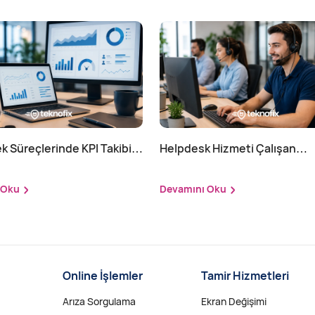
k Süreçlerinde KPI Takibi
Helpdesk Hizmeti Çalışan
ılır?
Verimliliğini Nasıl Etkiler?
 Oku
Devamını Oku
Online İşlemler
Tamir Hizmetleri
Arıza Sorgulama
Ekran Değişimi