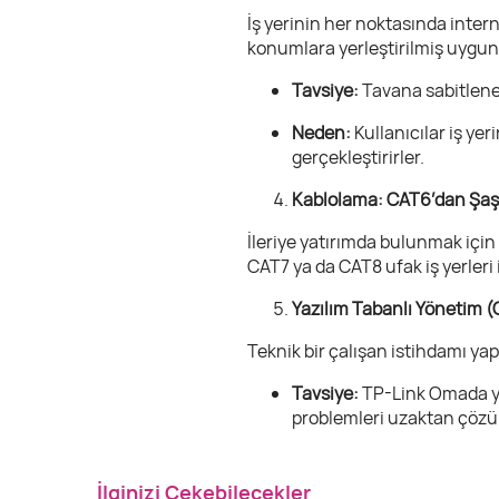
İş yerinin her noktasında inter
konumlara yerleştirilmiş uygun f
Tavsiye:
Tavana sabitleneb
Neden:
Kullanıcılar iş ye
gerçekleştirirler.
Kablolama: CAT6’dan Şa
İleriye yatırımda bulunmak için
CAT7 ya da CAT8 ufak iş yerleri i
Yazılım Tabanlı Yönetim
Teknik bir çalışan istihdamı yap
Tavsiye:
TP-Link Omada ya
problemleri uzaktan çöz
İlginizi Çekebilecekler