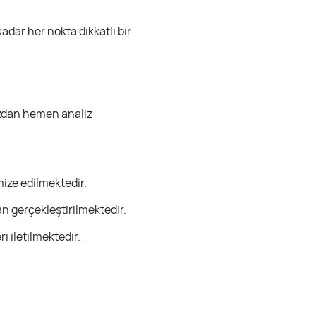
dar her nokta dikkatli bir
mızdan hemen analiz
mize edilmektedir.
an gerçekleştirilmektedir.
i iletilmektedir.