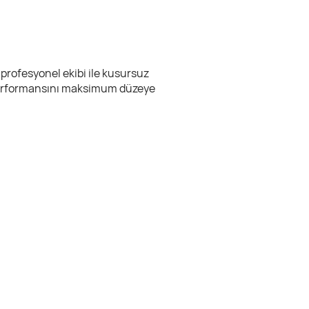
 profesyonel ekibi ile kusursuz
et performansını maksimum düzeye