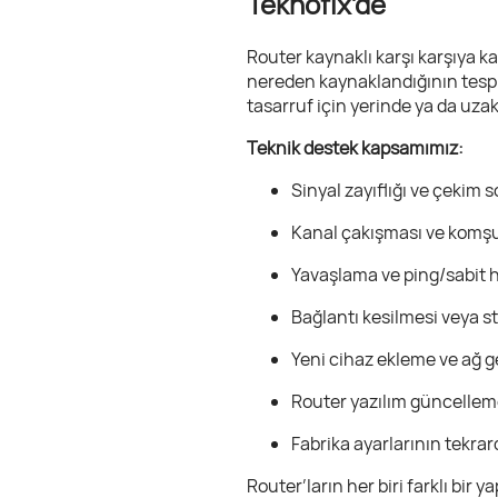
Teknofix’de
Router kaynaklı karşı karşıya k
nereden kaynaklandığının tespit
tasarruf için yerinde ya da uza
Teknik destek kapsamımız:
Sinyal zayıflığı ve çekim
Kanal çakışması ve komşu 
Yavaşlama ve ping/sabit 
Bağlantı kesilmesi veya s
Yeni cihaz ekleme ve ağ g
Router yazılım güncellem
Fabrika ayarlarının tekra
Router’ların her biri farklı bir