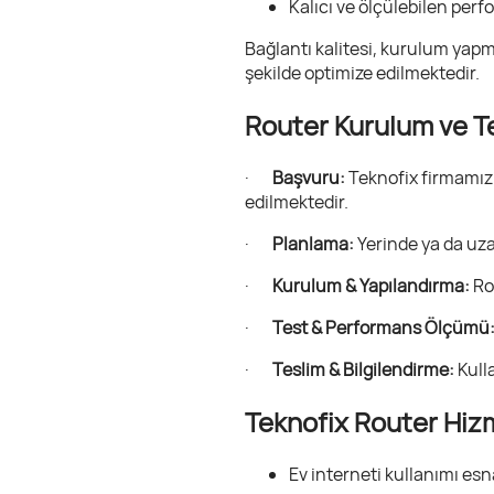
Kalıcı ve ölçülebilen perf
Bağlantı kalitesi, kurulum yapm
şekilde optimize edilmektedir.
Router Kurulum ve Te
·
Başvuru:
Teknofix firmamızl
edilmektedir.
·
Planlama:
Yerinde ya da uza
·
Kurulum & Yapılandırma:
Rou
·
Test & Performans Ölçümü
·
Teslim & Bilgilendirme:
Kulla
Teknofix Router Hizm
Ev interneti kullanımı esn