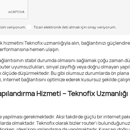
 izin veriyorum.
Ticari elektronik ileti almak için onay veriyorum.
 hizmetini Teknofix uzmanlığıyla alın, bağlantınızı güçlendiren
performansına hemen ulaşın.
t bağlantısının stabil durumda olmasını sağlamak çoğu zaman
ter uyumsuzlukları, sinyal zayıflığı veya doğru olmayan yapıl
ük ölçüde düşürmektedir. Bu gibi olumsuz durumlarda ön plana
 internet bağlantısını optimize ederek kusursuz şekilde çalış
pılandırma Hizmeti – Teknofix Uzmanlığı i
 yapılması gerekmektedir. Aksi takdirde güçlü bir internet paket
arda olmaktadır. Teknofix olarak bizler router’ı bulunduğunu
dırırken, ideal konumlandırma da yapılmaktadır. Kısacası doğru