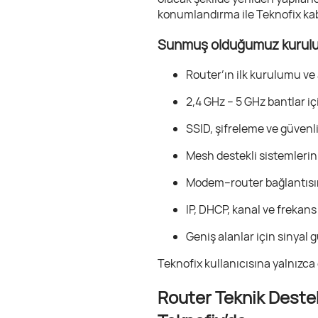
konumlandırma ile Teknofix kab
Sunmuş olduğumuz kurulum
Router’ın ilk kurulumu ve 
2,4 GHz – 5 GHz bantlar i
SSID, şifreleme ve güvenli
Mesh destekli sistemlerin
Modem–router bağlantısın
IP, DHCP, kanal ve frekans
Geniş alanlar için sinyal
Teknofix kullanıcısına yalnızca
Router Teknik Destek