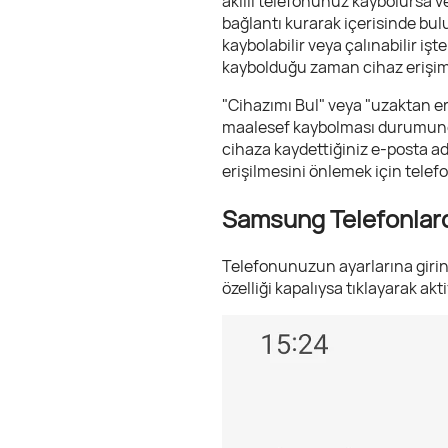
akıllı telefonunuz kaybolursa 
bağlantı kurarak içerisinde bulu
kaybolabilir veya çalınabilir iş
kaybolduğu zaman cihaz erişimi 
"Cihazımı Bul" veya "uzaktan eri
maalesef kaybolması durumunda t
cihaza kaydettiğiniz e-posta adr
erişilmesini önlemek için telef
Samsung Telefonlarda 
Telefonunuzun ayarlarına girin,
özelliği kapalıysa tıklayarak akti