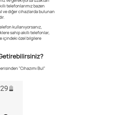
nız ve gerekiyorsa uzaktan
ıllı telefonlarımız bazen
bul ve diğer cihazlarda bulunan
ir.
telefon kullanıyorsanız,
re sahip akıllı telefonlar,
 içindeki özel bilgilere
etirebilirsiniz?
çerisinden "Cihazımı Bul"