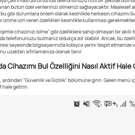
veya çalınması durumunda telefonunuzu hızlı bir şekilde bulma
nan bütün özel verilerinizi silmenizi sağlayacaktır. Maalesef ak
te bu gibi durumlara önlem olarak kesinlikle herkesin cihazımı 
iznine izin veren özellikleri kesinlikle kullanması gerekmekted
şimle cihazınızı silme" gibi özelliklere sahip olmayan bir akıllı 
elefonunuzu bulmanız oldukça zor olabilir. Ancak, bu özellikle
esi sayesinde bilgisayarınızla kolayca yerini tespit etmenize ve
onu uzaktan sıfırlamanıza olanak tanır.
Cihazımı Bul Özelliğini Nasıl Aktif Hale G
 ardından "Güvenlik ve Gizlilik" bölümüne girin. Gelen menü i
f hale getirin.