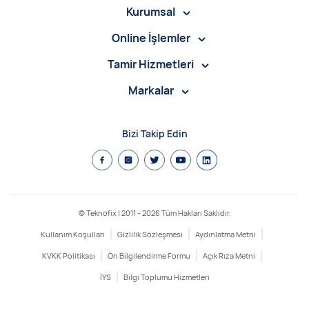
Kurumsal
Online İşlemler
Tamir Hizmetleri
Markalar
Bizi Takip Edin
© Teknofix | 2011 -
2026
Tüm Hakları Saklıdır.
Kullanım Koşulları
Gizlilik Sözleşmesi
Aydınlatma Metni
KVKK Politikası
Ön Bilgilendirme Formu
Açık Rıza Metni
İYS
Bilgi Toplumu Hizmetleri