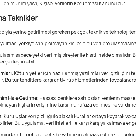
lı en mühim yasa, Kişisel Verilerin Korunması Kanunu’dur.
ama Teknikler
cıyla yerine getirilmesi gereken pek çok teknik ve teknoloji terc
koyulması yetkiye sahip olmayan kişilerin bu verilere ulaşmasına
ulaşım sadece yetki verilmiş bireyler ile kısıtlı halde olmalıdır. B
rçekleştirilebilir.
ımları:
Kötü niyetler için hazırlanmış yazılımlar veri gizliliğini
ır. Bu tür tehditlere karşı antivirüs hizmetlerinden faydalana
nim Hale Getirme:
Hassas içeriklere sahip olan verilerin mask
i olmayan kişilerin erişimine karşı muhafaza edilmesine yardımcı
m:
Kuruluşlar veri gizliliği ile alakalı kurallar ortaya koyarak ve 
bilirler. Bu uygulama, veri ihlalleri ile karşı karşıya kalmaya en
reninde internet, gündelik hayatımızın olmazsa olmaz bir bölü