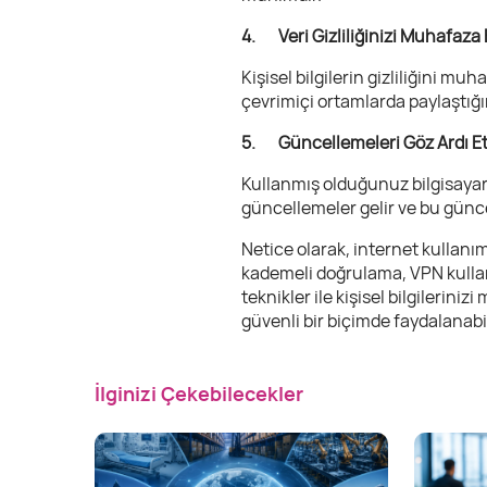
4. Veri Gizliliğinizi Muhafaza 
Kişisel bilgilerin gizliliğini m
çevrimiçi ortamlarda paylaştığını
5. Güncellemeleri Göz Ardı E
Kullanmış olduğunuz bilgisayar 
güncellemeler gelir ve bu günce
Netice olarak, internet kullanım
kademeli doğrulama, VPN kullanım
teknikler ile kişisel bilgilerin
güvenli bir biçimde faydalanabil
İlginizi Çekebilecekler