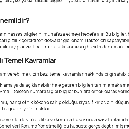
iği bireysel ya da hassas bilgilerin yetkisi olmayan ulaşım, if
Önemlidir?
ların hassas bilgilerini muhafaza etmeyi hedefe alır. Bu bilgiler, b
ticari gizlilik gerektiren dosyalar gibi önemli faktörleri kapsayabili
omik kayıplar ve itibarın kötü etkilenmesi gibi ciddi durumlara n
alı Temel Kavramlar
nlam verebilmek için bazı temel kavramlar hakkında bilgi sahib
ıklama ya da açıklanabilir hale getiren bilgileri tanımlamak amac
 e-mail, telefon numarası gibi bilgiler bunlara örnek olarak verileb
mu, hangi etnik kökene sahip olduğu, siyasi fikirler, dini düşünc
er bu grupta yer almaktadır.
ı devletlerde veri gizliliği ve koruma hususunda yasal anlamda 
 Genel Veri Koruma Yönetmeliği bu hususta gerçekleştirilmiş 