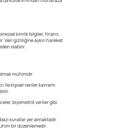
şa ya da kullanımından muhafaza
ireysel kimlik bilgiler, finans
r. Veri gizliliğine aykırı hareket
eden olabilir.
i olmak mühimdir:
ı ile kişisel veriler kavramı
ilir.
eler, biyometrik veriler gibi
bazı kurallar yer almaktadır.
mühim bir düzenlemedir.