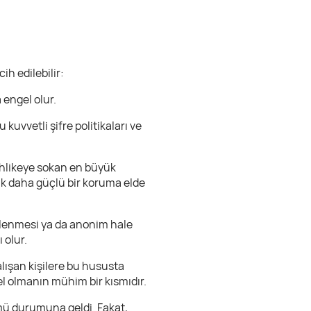
ih edilebilir:
 engel olur.
u kuvvetli şifre politikaları ve
 tehlikeye sokan en büyük
rak daha güçlü bir koruma elde
elenmesi ya da anonim hale
 olur.
çalışan kişilere bu hususta
gel olmanın mühim bir kısmıdır.
mü durumuna geldi. Fakat,