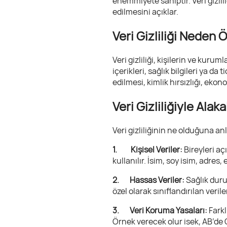
ehemmiyete sahiptir. Veri gizlil
edilmesini açıklar.
Veri Gizliliği Neden 
Veri gizliliği, kişilerin ve kurum
içerikleri, sağlık bilgileri ya da 
edilmesi, kimlik hırsızlığı, ekon
Veri Gizliliğiyle Alak
Veri gizliliğinin ne olduğuna a
1. Kişisel Veriler:
Bireyleri aç
kullanılır. İsim, soy isim, adres,
2. Hassas Veriler:
Sağlık duru
özel olarak sınıflandırılan veril
3. Veri Koruma Yasaları:
Farkl
Örnek verecek olur isek, AB’de