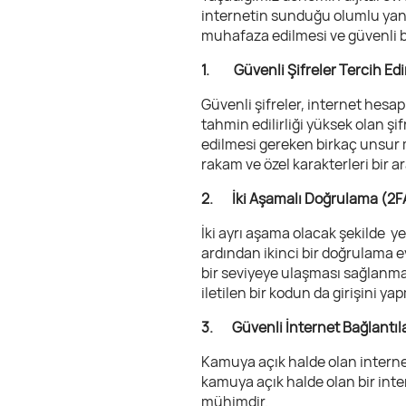
internetin sunduğu olumlu yanla
muhafaza edilmesi ve güvenli bi
1. Güvenli Şifreler Tercih Ed
Güvenli şifreler, internet hes
tahmin edilirliği yüksek olan şi
edilmesi gereken birkaç unsur m
rakam ve özel karakterleri bir a
2. İki Aşamalı Doğrulama (2FA
İki ayrı aşama olacak şekilde y
ardından ikinci bir doğrulama e
bir seviyeye ulaşması sağlanmak
iletilen bir kodun da girişini ya
3. Güvenli İnternet Bağlantıla
Kamuya açık halde olan internet a
kamuya açık halde olan bir inte
mühimdir.