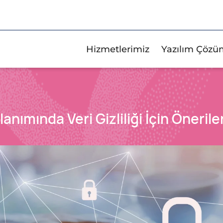
Hizmetlerimiz
Yazılım Çözü
anımında Veri Gizliliği İçin Önerile