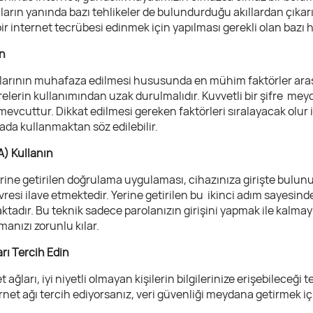
rın yanında bazı tehlikeler de bulundurduğu akıllardan çıkarılm
r internet tecrübesi edinmek için yapılması gerekli olan bazı 
in
aplarının muhafaza edilmesi hususunda en mühim faktörler ara
frelerin kullanımından uzak durulmalıdır. Kuvvetli bir şifre me
evcuttur. Dikkat edilmesi gereken faktörleri sıralayacak olur 
rada kullanmaktan söz edilebilir.
) Kullanın
erine getirilen doğrulama uygulaması, cihazınıza girişte bulunur
vresi ilave etmektedir. Yerine getirilen bu ikinci adım sayesin
tadır. Bu teknik sadece parolanızın girişini yapmak ile kalma
pmanızı zorunlu kılar.
rı Tercih Edin
ğları, iyi niyetli olmayan kişilerin bilgilerinize erişebileceği te
rnet ağı tercih ediyorsanız, veri güvenliği meydana getirmek içi