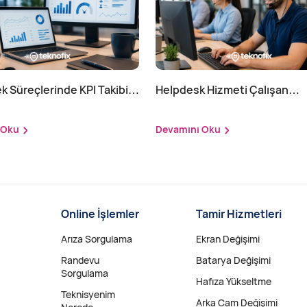
k Süreçlerinde KPI Takibi
Helpdesk Hizmeti Çalışan
ılır?
Verimliliğini Nasıl Etkiler?
 Oku
Devamını Oku
Online İşlemler
Tamir Hizmetleri
Arıza Sorgulama
Ekran Değişimi
Randevu
Batarya Değişimi
Sorgulama
Hafıza Yükseltme
Teknisyenim
Arka Cam Değişimi