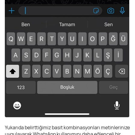
Yukarıda belirttiğimiz basit kombinasyonları metinlerinize
uygulayarak WhatsApp kullanımını daha eğlenceli bir