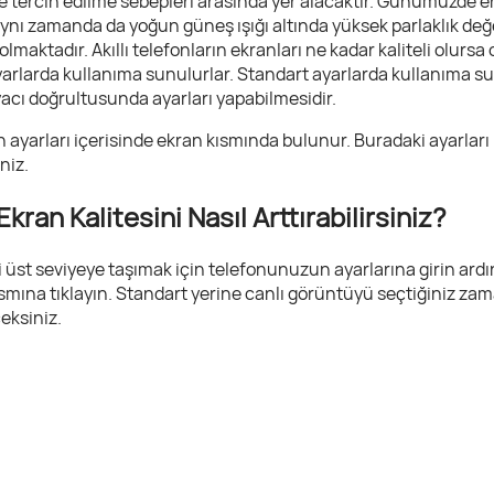
yse tercih edilme sebepleri arasında yer alacaktır. Günümüzde e
ynı zamanda da yoğun güneş ışığı altında yüksek parlaklık değ
maktadır. Akıllı telefonların ekranları ne kadar kaliteli olursa ol
arlarda kullanıma sunulurlar. Standart ayarlarda kullanıma su
iyacı doğrultusunda ayarları yapabilmesidir.
 ayarları içerisinde ekran kısmında bulunur. Buradaki ayarları k
niz.
kran Kalitesini Nasıl Arttırabilirsiniz?
 üst seviyeye taşımak için telefonunuzun ayarlarına girin ard
mına tıklayın. Standart yerine canlı görüntüyü seçtiğiniz zam
ceksiniz.