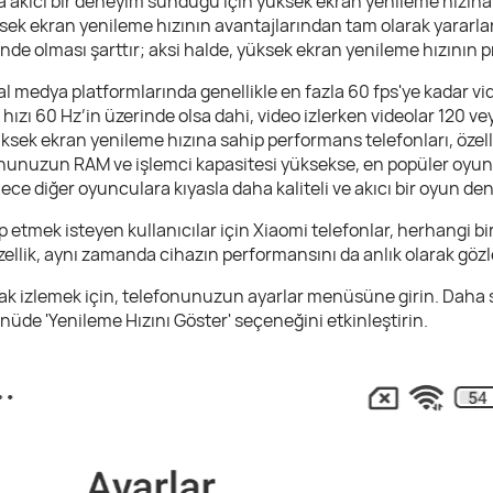
 akıcı bir deneyim sunduğu için yüksek ekran yenileme hızına 
ksek ekran yenileme hızının avantajlarından tam olarak yararla
de olması şarttır; aksi halde, yüksek ekran yenileme hızının pr
l medya platformlarında genellikle en fazla 60 fps'ye kadar v
zı 60 Hz’in üzerinde olsa dahi, video izlerken videolar 120 ve
ek ekran yenileme hızına sahip performans telefonları, özelli
nunuzun RAM ve işlemci kapasitesi yüksekse, en popüler oyunl
lece diğer oyunculara kıyasla daha kaliteli ve akıcı bir oyun den
ip etmek isteyen kullanıcılar için Xiaomi telefonlar, herhangi
zellik, aynı zamanda cihazın performansını da anlık olarak göz
ak izlemek için, telefonunuzun ayarlar menüsüne girin. Daha sonr
nüde 'Yenileme Hızını Göster' seçeneğini etkinleştirin.