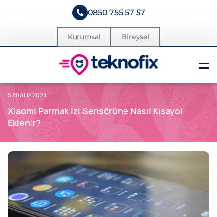
0850 755 57 57
Kurumsal
Bireysel
5 ARALIK 2023
Xiaomi Parmak İzi Sensörüne Nasıl Kısayol
Eklenir?