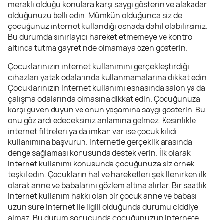
meraklı olduğu konulara karşı saygı gösterin ve alakadar
olduğunuzu belli edin. Mümkün olduğunca siz de
çocuğunuz internet kullandığı esnada dahil olabilirsiniz.
Bu durumda sınırlayıcı hareket etmemeye ve kontrol
altında tutma gayretinde olmamaya özen gösterin.
Çocuklarınızın internet kullanımını gerçekleştirdiği
cihazları yatak odalarında kullanmamalarına dikkat edin.
Çocuklarınızın internet kullanımı esnasında salon ya da
çalışma odalarında olmasına dikkat edin. Çocuğunuza
karşı güven duyun ve onun yaşamına saygı gösterin. Bu
onu göz ardı edeceksiniz anlamına gelmez. Kesinlikle
internet filtreleri ya da imkan var ise çocuk kilidi
kullanımına başvurun. İnternetle gerçeklik arasında
denge sağlaması konusunda destek verin. İlk olarak
internet kullanımı konusunda çocuğunuza siz örnek
teşkil edin. Çocukların hal ve hareketleri şekillenirken ilk
olarak anne ve babalarını gözlem altına alırlar. Bir saatlik
internet kullanım hakkı olan bir çocuk anne ve babası
uzun süre internet ile ilgili olduğunda durumu ciddiye
almaz. Bu durum sonucunda çocuğunuzun internete