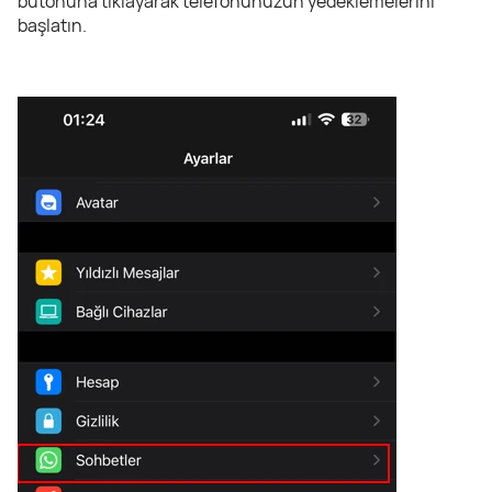
butonuna tıklayarak telefonunuzun yedeklemelerini
başlatın.