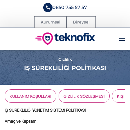
0850 755 57 57
Kurumsal
Bireysel
Gizlilik
İŞ SÜREKLİLİĞİ POLİTİKASI
KULLANIM KOŞULLARI
GİZLİLİK SÖZLEŞMESİ
KİŞİS
İŞ SÜREKLİLİĞİ YÖNETİM SİSTEMİ POLİTİKASI
Amaç ve Kapsam: