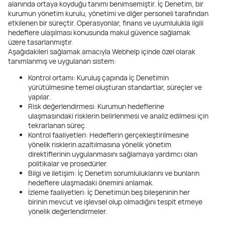
alanında ortaya koyduğu tanımı benimsemiştir. İç Denetim, bir
kurumun yönetim kurulu, yönetimi ve diğer personeli tarafından
etkilenen bir süreçtir. Operasyonlar, finans ve uyumlulukla ilgili
hedeflere ulaşılması konusunda makul güvence sağlamak
üzere tasarlanmıştır.
Aşağıdakileri sağlamak amacıyla Webhelp içinde özel olarak
tanımlanmış ve uygulanan sistem:
Kontrol ortamı: Kuruluş çapında İç Denetimin
yürütülmesine temel oluşturan standartlar, süreçler ve
yapılar.
Risk değerlendirmesi: Kurumun hedeflerine
ulaşmasındaki risklerin belirlenmesi ve analiz edilmesi için
tekrarlanan süreç.
Kontrol faaliyetleri: Hedeflerin gerçekleştirilmesine
yönelik risklerin azaltılmasına yönelik yönetim
direktiflerinin uygulanmasını sağlamaya yardımcı olan
politikalar ve prosedürler.
Bilgi ve iletişim: İç Denetim sorumluluklarını ve bunların
hedeflere ulaşmadaki önemini anlamak.
İzleme faaliyetleri: İç Denetimün beş bileşeninin her
birinin mevcut ve işlevsel olup olmadığını tespit etmeye
yönelik değerlendirmeler.