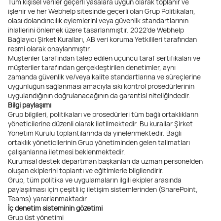
Tüm kişisel veriler geçerli yasalara uygun olarak toplanır ve
işlenir ve her Webhelp sitesinde geçerli olan Grup Politikaları,
olası dolandırıcılık eylemlerini veya güvenlik standartlarının
ihlallerini önlemek üzere tasarlanmıştır. 2022'de Webhelp
Bağlayıcı Şirket Kuralları, AB veri koruma Yetkilileri tarafından
resmi olarak onaylanmıştır.
Müşteriler tarafından talep edilen üçüncü taraf sertifikaları ve
müşteriler tarafından gerçekleştirilen denetimler, aynı
zamanda güvenlik ve/veya kalite standartlarına ve süreçlerine
uygunluğun sağlanması amacıyla sıkı kontrol prosedürlerinin
uygulandığının doğrulanacağının da garantisi niteliğindedir.
Bilgi paylaşımı
Grup bilgileri, politikaları ve prosedürleri tüm bağlı ortaklıkların
yöneticilerine düzenli olarak iletilmektedir. Bu kurallar Şirket
Yönetim Kurulu toplantılarında da yinelenmektedir. Bağlı
ortaklık yöneticilerinin Grup yönetiminden gelen talimatları
çalışanlarına iletmesi beklenmektedir.
Kurumsal destek departman başkanları da uzman personelden
oluşan ekiplerini toplantı ve eğitimlerle bilgilendirir.
Grup, tüm politika ve uygulamaların ilgili ekipler arasında
paylaşılması için çeşitli iç iletişim sistemlerinden (SharePoint,
Teams) yararlanmaktadır.
İç denetim sisteminin gözetimi
Grup üst yönetimi