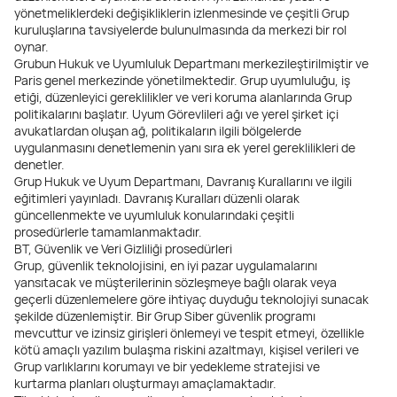
yönetmeliklerdeki değişikliklerin izlenmesinde ve çeşitli Grup
kuruluşlarına tavsiyelerde bulunulmasında da merkezi bir rol
oynar.
Grubun Hukuk ve Uyumluluk Departmanı merkezileştirilmiştir ve
Paris genel merkezinde yönetilmektedir. Grup uyumluluğu, iş
etiği, düzenleyici gereklilikler ve veri koruma alanlarında Grup
politikalarını başlatır. Uyum Görevlileri ağı ve yerel şirket içi
avukatlardan oluşan ağ, politikaların ilgili bölgelerde
uygulanmasını denetlemenin yanı sıra ek yerel gereklilikleri de
denetler.
Grup Hukuk ve Uyum Departmanı, Davranış Kurallarını ve ilgili
eğitimleri yayınladı. Davranış Kuralları düzenli olarak
güncellenmekte ve uyumluluk konularındaki çeşitli
prosedürlerle tamamlanmaktadır.
BT, Güvenlik ve Veri Gizliliği prosedürleri
Grup, güvenlik teknolojisini, en iyi pazar uygulamalarını
yansıtacak ve müşterilerinin sözleşmeye bağlı olarak veya
geçerli düzenlemelere göre ihtiyaç duyduğu teknolojiyi sunacak
şekilde düzenlemiştir. Bir Grup Siber güvenlik programı
mevcuttur ve izinsiz girişleri önlemeyi ve tespit etmeyi, özellikle
kötü amaçlı yazılım bulaşma riskini azaltmayı, kişisel verileri ve
Grup varlıklarını korumayı ve bir yedekleme stratejisi ve
kurtarma planları oluşturmayı amaçlamaktadır.