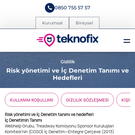
0850 755 57 57
Kurumsal
Bireysel
Gizlilik
Risk yönetimi ve İç Denetim Tanımı ve
Hedefleri
KULLANIM KOŞULLARI
GİZLİLİK SÖZLEŞMESİ
KİŞİS
Risk yönetimi ve İç Denetim tanımı ve hedefleri
İç Denetimin Tanımı
Webhelp Grubu, Treadway Komisyonu Sponsor Kuruluşları
Komitesi'nin (COSO) İç Denetim—Entegre Çerçeve (2013)