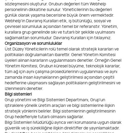
sözleşmesini oluşturur. Grubun değerleri tüm Webhelp
personelinin dikkatine sunulur. Yöneticilerinin bu değerleri
günlük olarak yaşama becerisine büyük önem vermektedir.
Webhelp'in Davranış Kuralları etik, iş bütünlüğü, sosyal ve
çevresel sorumluluk açısından temel bir referanstır. Yönetim,
kurallara grup genelinde sıkı ve tutarlı bir şekilde uyulmasını
sağlamaktan sorumludur. Davranış Kuralları için tıklayınız.
Organizasyon ve sorumluluklar
Üst Düzey Yöneticilerin rolü temel olarak stratejik kararları ve
politikaları doğrulamaktan ibarettir. Genel Yönetim Komitesi
üyeleri alınan kararların uygulanmasını denetler. Örneğin Genel
Yönetim Komitesi, Grubun küresel büyüme, teknolojik kararlar,
tüm ağ için aynı çalışma prosedürlerinin uygulanması ve aynı
zamanda insan kaynaklarının geliştirilmesi açısından çeşitli
hedeflerine ulaşmasını sağlayan politikaların geliştirilmesini ve
izlenmesini denetler.
Bilgi sistemleri
Grup yönetimi ve Bilgi Sistemleri Departmanı, Grup'un
iştiraklere yönelik üretim araçları ve bilgi sistemlerine ilişkin
stratejik yönlerini belirler. Bilgi sistemlerinin geliştirilmesinin
Grup hedefleriyle tutarlı olmasını sağlarlar.
Bilgi Sistemleri Müdürlüğü ayrıca veri korumasına uygun olarak
güvenlik ve iş sürekliliğine ilişkin direktifler de yayınlamaktadır.