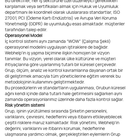
Bu direktifler, her iş sektörüne özel düzenleyici gereklilikleri
karşılamak veya sertifikaları almak için Hukuk ve Uyumluluk
departmanı ile koordineli olarak uluslararası standartlar, ISO
27001, PCI (Ödeme Kartı Endüstrisi) ve Avrupa Veri Koruma
Yönetmeliği (GDPR) ile uyumluluğu esas almaktadır. müşteriler
tarafından talep edilir.
Operasyonel Model
İç kontrol sistemi aynı zamanda “WOW” (Çalışma Şekli)
operasyonel modelini uygulayan iştiraklere de bağlıdır.
Webhelp'in iş yapma biçimine ilişkin homojen bir vizyon
tanımlar. Bu vizyon, yerel olarak ülke kültürüne ve müşteri
ihtiyaçlarına göre uyarlanmış tutarlı bir küresel çerçevedir.
Grup, ölçüm, analiz ve kontrol kavramlarına dayanan ortak bir
dil geliştirmek amacıyla tüm yöneticilerine eğitim vererek bu
metodolojinin kullanımını geliştirmektedir.
Bu prosedürlerin ve standartların uygulanması, Grubun küresel
ağını kendi içinde daha tutarlı hale getirmesini sağlarken aynı
zamanda operasyonlarımız üzerinde daha fazla kontrol sağlar.
Risk yönetim sistemi
Grup, işinin yürütülmesi sırasında Şirketin personelini,
varlıklarını, çevresini, hedeflerini veya itibarını etkileyebilecek
çeşitli risklere maruz kalmaktadır. Risk yönetimi, Webhelp'in
değerini, varlıklarını ve itibarını korumak, hedeflerine
ulaşmasına yardımcı olmak, gerçekleştirilen eylemlerin Grup