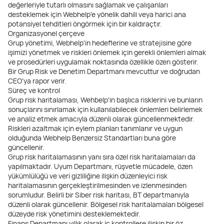
değerleriyle tutarlı olmasını sağlamak ve çalışanları
desteklemek için Webhelp'e yönelik dahili veya harici ana
potansiyel tehditleri öngörmek için bir kaldıraçtır.
Organizasyonel çerçeve
Grup yönetimi, Webhelp'in hedeflerine ve stratejisine göre
işimizi yönetmek ve riskleri önlemek için gerekli önlemleri almak
ve prosedürleri uygulamak noktasında özellikle özen gösterir.
Bir Grup Risk ve Denetim Departmanı mevcuttur ve doğrudan
CEO'ya rapor verir.
Süreç ve kontrol
Grup risk haritalaması, Wehbelp'in başlıca risklerini ve bunların
sonuçlarını sınırlamak için kullanılabilecek önlemleri belirlemek
ve analiz etmek amacıyla düzenli olarak güncellenmektedir.
Riskleri azaltmak için eylem planları tanımlanır ve uygun
olduğunda Webhelp Benzersiz Standartları buna göre
güncellenir.
Grup risk haritalamasının yanı sıra özel risk haritalamaları da
yapılmaktadır. Uyum Departmanı, rüşvetle mücadele, özen
yükümlülüğü ve veri gizliliğine ilişkin düzenleyici risk
haritalamasının gerçekleştirilmesinden ve izlenmesinden
sorumludur. Belirli bir Siber risk haritası, BT departmanıyla
düzenli olarak güncellenir. Bölgesel risk haritalamaları bölgesel
düzeyde risk yönetimini desteklemektedir.
Finans Departmanı yıllık olarak iç kontrollere ilişkin bir öz