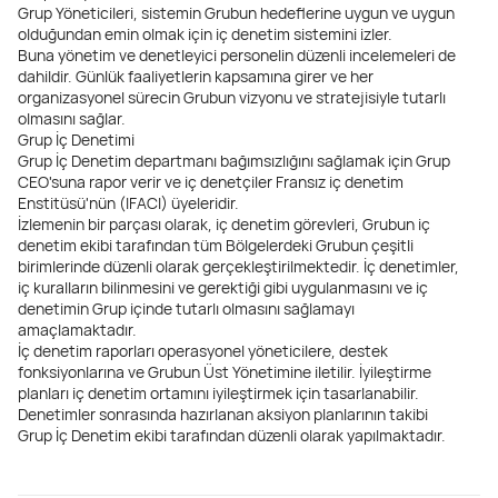
Grup Yöneticileri, sistemin Grubun hedeflerine uygun ve uygun
olduğundan emin olmak için iç denetim sistemini izler.
Buna yönetim ve denetleyici personelin düzenli incelemeleri de
dahildir. Günlük faaliyetlerin kapsamına girer ve her
organizasyonel sürecin Grubun vizyonu ve stratejisiyle tutarlı
olmasını sağlar.
Grup İç Denetimi
Grup İç Denetim departmanı bağımsızlığını sağlamak için Grup
CEO'suna rapor verir ve iç denetçiler Fransız iç denetim
Enstitüsü'nün (IFACI) üyeleridir.
İzlemenin bir parçası olarak, iç denetim görevleri, Grubun iç
denetim ekibi tarafından tüm Bölgelerdeki Grubun çeşitli
birimlerinde düzenli olarak gerçekleştirilmektedir. İç denetimler,
iç kuralların bilinmesini ve gerektiği gibi uygulanmasını ve iç
denetimin Grup içinde tutarlı olmasını sağlamayı
amaçlamaktadır.
İç denetim raporları operasyonel yöneticilere, destek
fonksiyonlarına ve Grubun Üst Yönetimine iletilir. İyileştirme
planları iç denetim ortamını iyileştirmek için tasarlanabilir.
Denetimler sonrasında hazırlanan aksiyon planlarının takibi
Grup İç Denetim ekibi tarafından düzenli olarak yapılmaktadır.