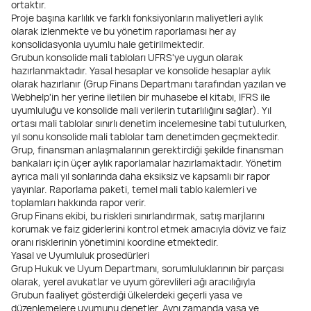
ortaktır.
Proje başına karlılık ve farklı fonksiyonların maliyetleri aylık
olarak izlenmekte ve bu yönetim raporlaması her ay
konsolidasyonla uyumlu hale getirilmektedir.
Grubun konsolide mali tabloları UFRS'ye uygun olarak
hazırlanmaktadır. Yasal hesaplar ve konsolide hesaplar aylık
olarak hazırlanır (Grup Finans Departmanı tarafından yazılan ve
Webhelp'in her yerine iletilen bir muhasebe el kitabı, IFRS ile
uyumluluğu ve konsolide mali verilerin tutarlılığını sağlar). Yıl
ortası mali tablolar sınırlı denetim incelemesine tabi tutulurken,
yıl sonu konsolide mali tablolar tam denetimden geçmektedir.
Grup, finansman anlaşmalarının gerektirdiği şekilde finansman
bankaları için üçer aylık raporlamalar hazırlamaktadır. Yönetim
ayrıca mali yıl sonlarında daha eksiksiz ve kapsamlı bir rapor
yayınlar. Raporlama paketi, temel mali tablo kalemleri ve
toplamları hakkında rapor verir.
Grup Finans ekibi, bu riskleri sınırlandırmak, satış marjlarını
korumak ve faiz giderlerini kontrol etmek amacıyla döviz ve faiz
oranı risklerinin yönetimini koordine etmektedir.
Yasal ve Uyumluluk prosedürleri
Grup Hukuk ve Uyum Departmanı, sorumluluklarının bir parçası
olarak, yerel avukatlar ve uyum görevlileri ağı aracılığıyla
Grubun faaliyet gösterdiği ülkelerdeki geçerli yasa ve
düzenlemelere uyumunu denetler. Aynı zamanda yasa ve