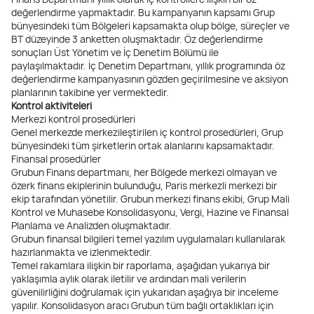
değerlendirme yapmaktadır. Bu kampanyanın kapsamı Grup
bünyesindeki tüm Bölgeleri kapsamakta olup bölge, süreçler ve
BT düzeyinde 3 anketten oluşmaktadır. Öz değerlendirme
sonuçları Üst Yönetim ve İç Denetim Bölümü ile
paylaşılmaktadır. İç Denetim Departmanı, yıllık programında öz
değerlendirme kampanyasının gözden geçirilmesine ve aksiyon
planlarının takibine yer vermektedir.
Kontrol aktiviteleri
Merkezi kontrol prosedürleri
Genel merkezde merkezileştirilen iç kontrol prosedürleri, Grup
bünyesindeki tüm şirketlerin ortak alanlarını kapsamaktadır.
Finansal prosedürler
Grubun Finans departmanı, her Bölgede merkezi olmayan ve
özerk finans ekiplerinin bulunduğu, Paris merkezli merkezi bir
ekip tarafından yönetilir. Grubun merkezi finans ekibi, Grup Mali
Kontrol ve Muhasebe Konsolidasyonu, Vergi, Hazine ve Finansal
Planlama ve Analizden oluşmaktadır.
Grubun finansal bilgileri temel yazılım uygulamaları kullanılarak
hazırlanmakta ve izlenmektedir.
Temel rakamlara ilişkin bir raporlama, aşağıdan yukarıya bir
yaklaşımla aylık olarak iletilir ve ardından mali verilerin
güvenilirliğini doğrulamak için yukarıdan aşağıya bir inceleme
yapılır. Konsolidasyon aracı Grubun tüm bağlı ortaklıkları için