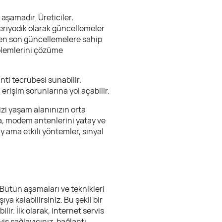
aşamadır. Üreticiler,
eriyodik olarak güncellemeler
k en son güncellemelere sahip
oblemlerini çözüme
nti tecrübesi sunabilir.
erişim sorunlarına yol açabilir.
zi yaşam alanınızın orta
a, modem antenlerini yatay ve
y ama etkili yöntemler, sinyal
 Bütün aşamaları ve teknikleri
ya kalabilirsiniz. Bu şekil bir
r. İlk olarak, internet servis
is sağlayıcınız, bağlantı