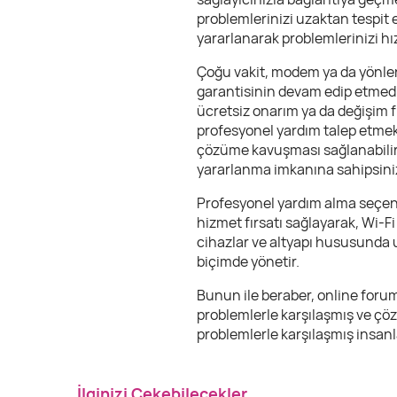
problemlerinizi uzaktan tespit e
yararlanarak problemlerinizi hı
Çoğu vakit, modem ya da yönlendi
garantisinin devam edip etmediğ
ücretsiz onarım ya da değişim fı
profesyonel yardım talep etmek e
çözüme kavuşması sağlanabilir.
yararlanma imkanına sahipsini
Profesyonel yardım alma seçene
hizmet fırsatı sağlayarak, Wi-F
cihazlar ve altyapı hususunda u
biçimde yönetir.
Bunun ile beraber, online forumla
problemlerle karşılaşmış ve çöz
problemlerle karşılaşmış insanl
İlginizi Çekebilecekler