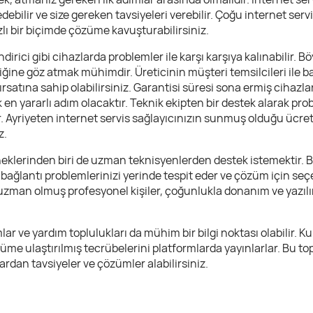
debilir ve size gereken tavsiyeleri verebilir. Çoğu internet serv
zlı bir biçimde çözüme kavuşturabilirsiniz.
rici gibi cihazlarda problemler ile karşı karşıya kalınabilir. B
ine göz atmak mühimdir. Üreticinin müşteri temsilcileri ile ba
rsatına sahip olabilirsiniz. Garantisi süresi sona ermiş cihazlar
n yararlı adım olacaktır. Teknik ekipten bir destek alarak prob
 Ayriyeten internet servis sağlayıcınızın sunmuş olduğu ücre
z.
klerinden biri de uzman teknisyenlerden destek istemektir. Ba
i bağlantı problemlerinizi yerinde tespit eder ve çözüm için seç
zman olmuş profesyonel kişiler, çoğunlukla donanım ve yazılım 
r ve yardım toplulukları da mühim bir bilgi noktası olabilir. Kul
üme ulaştırılmış tecrübelerini platformlarda yayınlarlar. Bu top
ardan tavsiyeler ve çözümler alabilirsiniz.