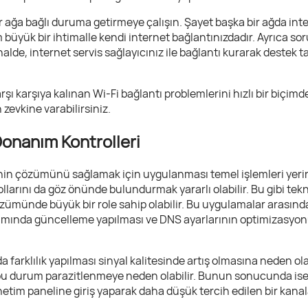
ir ağa bağlı duruma getirmeye çalışın. Şayet başka bir ağda inte
m büyük bir ihtimalle kendi internet bağlantınızdadır. Ayrıca 
halde, internet servis sağlayıcınız ile bağlantı kurarak destek
rşı karşıya kalınan Wi-Fi bağlantı problemlerini hızlı bir biçi
 zevkine varabilirsiniz.
Donanım Kontrolleri
inin çözümünü sağlamak için uygulanması temel işlemleri yeri
larını da göz önünde bulundurmak yararlı olabilir. Bu gibi tekni
zümünde büyük bir role sahip olabilir. Bu uygulamalar arasınd
lımında güncelleme yapılması ve DNS ayarlarının optimizasyonun
da farklılık yapılması sinyal kalitesinde artış olmasına neden olab
, bu durum parazitlenmeye neden olabilir. Bunun sonucunda is
önetim paneline giriş yaparak daha düşük tercih edilen bir kan