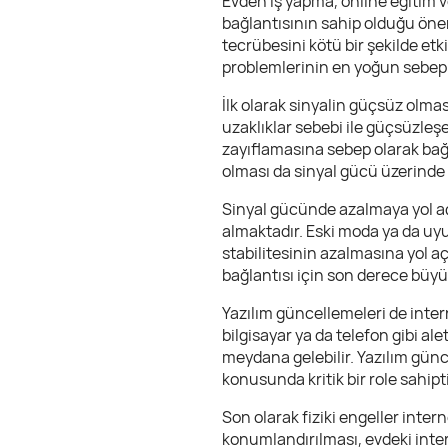
Evden iş yapma, online eğitim v
bağlantısının sahip olduğu öne
tecrübesini kötü bir şekilde etk
problemlerinin en yoğun sebep
İlk olarak sinyalin güçsüz olması
uzaklıklar sebebi ile güçsüzleşe
zayıflamasına sebep olarak bağl
olması da sinyal gücü üzerinde k
Sinyal gücünde azalmaya yol aç
almaktadır. Eski moda ya da uyu
stabilitesinin azalmasına yol aç
bağlantısı için son derece büyü
Yazılım güncellemeleri de inte
bilgisayar ya da telefon gibi a
meydana gelebilir. Yazılım gün
konusunda kritik bir role sahipti
Son olarak fiziki engeller inter
konumlandırılması, evdeki inter