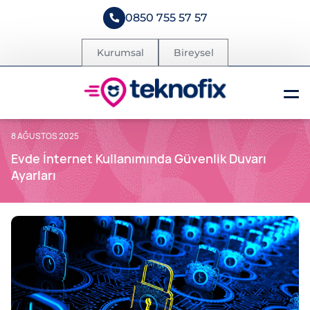
0850 755 57 57
Kurumsal
Bireysel
8 AĞUSTOS 2025
Evde İnternet Kullanımında Güvenlik Duvarı
Ayarları