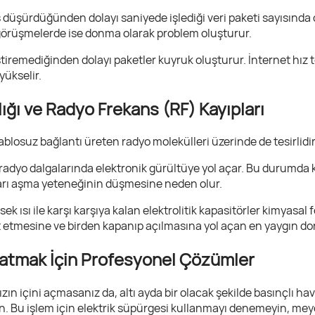
 düşürdüğünden dolayı saniyede işlediği veri paketi sayısında
görüşmelerde ise donma olarak problem oluşturur.
iştiremediğinden dolayı paketler kuyruk oluşturur. İnternet hız t
yükselir.
lığı ve Radyo Frekans (RF) Kayıpları
ablosuz bağlantı üreten radyo molekülleri üzerinde de tesirlidir
, radyo dalgalarında elektronik gürültüye yol açar. Bu durumda
arı aşma yeteneğinin düşmesine neden olur.
k ısı ile karşı karşıya kalan elektrolitik kapasitörler kimyasal f
t etmesine ve birden kapanıp açılmasına yol açan en yaygın do
tmak İçin Profesyonel Çözümler
ızın içini açmasanız da, altı ayda bir olacak şekilde basınçlı h
rin. Bu işlem için elektrik süpürgesi kullanmayı denemeyin, meyd