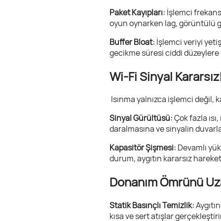
Paket Kayıpları:
İşlemci frekans
oyun oynarken lag, görüntülü 
Buffer Bloat:
İşlemci veriyi yet
gecikme süresi ciddi düzeylere 
Wi-Fi Sinyal Kararsız
Isınma yalnızca işlemci değil, k
Sinyal Gürültüsü:
Çok fazla ısı
daralmasına ve sinyalin duvarl
Kapasitör Şişmesi:
Devamlı yükse
durum, aygıtın kararsız hareke
Donanım Ömrünü Uza
Statik Basınçlı Temizlik:
Aygıtın
kısa ve sert atışlar gerçekleşti