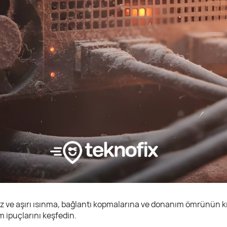
oz ve aşırı ısınma, bağlantı kopmalarına ve donanım ömrünün k
 ipuçlarını keşfedin.