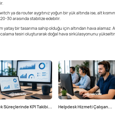
r.
witch ya da router aygıtınız yoğun bir yük altında ise, alt kısm
0-30 arasında stabilize edebilir.
 yatay bir tasarıma sahip olduğu için altından hava alamaz. Ay
acalama tesiri oluşturarak doğal hava sirkülasyonunu yükseltir
k Süreçlerinde KPI Takibi
Helpdesk Hizmeti Çalışan
ılır?
Verimliliğini Nasıl Etkiler?