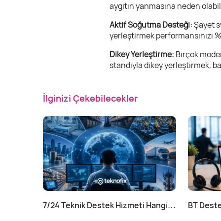
aygıtın yanmasına neden olabili
Aktif Soğutma Desteği:
Şayet s
yerleştirmek performansınızı %2
Dikey Yerleştirme:
Birçok modem
standıyla dikey yerleştirmek, b
İlginizi Çekebilecekler
7/24 Teknik Destek Hizmeti Hangi
BT Deste
Sektörler İçin Zorunlu?
Nasıl Yap