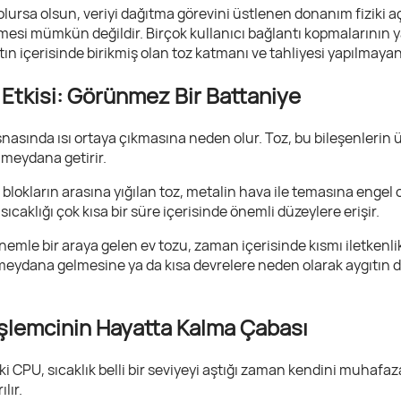
 olursa olsun, veriyi dağıtma görevini üstlenen donanım fiziki aç
lmesi mümkün değildir. Birçok kullanıcı bağlantı kopmalarının 
tın içerisinde birikmiş olan toz katmanı ve tahliyesi yapılmayan 
 Etkisi: Görünmez Bir Battaniye
snasında ısı ortaya çıkmasına neden olur. Toz, bu bileşenleri
 meydana getirir.
okların arasına yığılan toz, metalin hava ile temasına engel o
sıcaklığı çok kısa bir süre içerisinde önemli düzeylere erişir.
emle bir araya gelen ev tozu, zaman içerisinde kısmı iletkenli
meydana gelmesine ya da kısa devrelere neden olarak aygıtın 
İşlemcinin Hayatta Kalma Çabası
ki CPU, sıcaklık belli bir seviyeyi aştığı zaman kendini muhaf
lır.