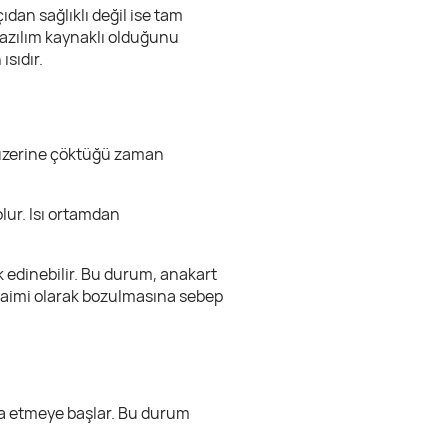
ıdan sağlıklı değil ise tam
yazılım kaynaklı olduğunu
ısıdır.
n üzerine çöktüğü zaman
lur. Isı ortamdan
k edinebilir. Bu durum, anakart
daimi olarak bozulmasına sebep
aza etmeye başlar. Bu durum