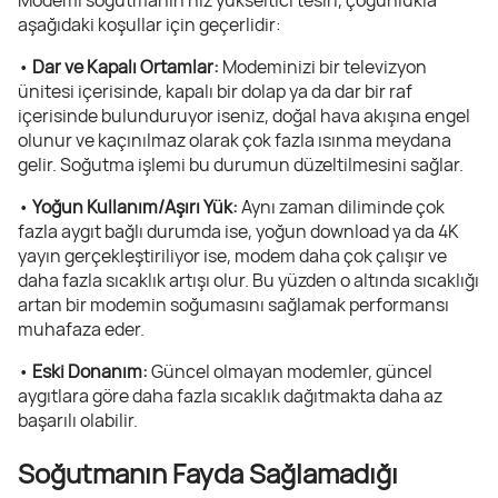
Modemi soğutmanın hız yükseltici tesiri, çoğunlukla
aşağıdaki koşullar için geçerlidir:
•
Dar ve Kapalı Ortamlar:
Modeminizi bir televizyon
ünitesi içerisinde, kapalı bir dolap ya da dar bir raf
içerisinde bulunduruyor iseniz, doğal hava akışına engel
olunur ve kaçınılmaz olarak çok fazla ısınma meydana
gelir. Soğutma işlemi bu durumun düzeltilmesini sağlar.
•
Yoğun Kullanım/Aşırı Yük:
Aynı zaman diliminde çok
fazla aygıt bağlı durumda ise, yoğun download ya da 4K
yayın gerçekleştiriliyor ise, modem daha çok çalışır ve
daha fazla sıcaklık artışı olur. Bu yüzden o altında sıcaklığı
artan bir modemin soğumasını sağlamak performansı
muhafaza eder.
•
Eski Donanım:
Güncel olmayan modemler, güncel
aygıtlara göre daha fazla sıcaklık dağıtmakta daha az
başarılı olabilir.
Soğutmanın Fayda Sağlamadığı