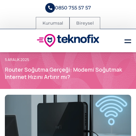
0850 755 57 57
Kurumsal
Bireysel
5 ARALIK 2025
Router Soğutma Gerçeği: Modemi Soğutmak
İnternet Hızını Artırır mı?