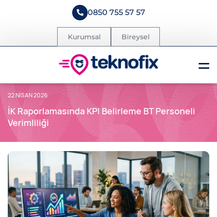
0850 755 57 57
Kurumsal
Bireysel
22 NISAN 2026
İK Raporlamasında KPI Belirleme BT Personeli
Verimliliği