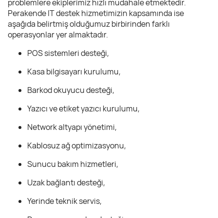
problemlere ekiplerimiz hızlı müdahale etmektedir.
Perakende IT destek hizmetimizin kapsamında ise
aşağıda belirtmiş olduğumuz birbirinden farklı
operasyonlar yer almaktadır.
POS sistemleri desteği,
Kasa bilgisayarı kurulumu,
Barkod okuyucu desteği,
Yazıcı ve etiket yazıcı kurulumu,
Network altyapı yönetimi,
Kablosuz ağ optimizasyonu,
Sunucu bakım hizmetleri,
Uzak bağlantı desteği,
Yerinde teknik servis,