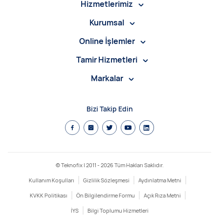
Hizmetlerimiz
Kurumsal
Online İşlemler
Tamir Hizmetleri
Markalar
Bizi Takip Edin
© Teknofix | 2011 -
2026
Tüm Hakları Saklıdır.
Kullanım Koşulları
Gizlilik Sözleşmesi
Aydınlatma Metni
KVKK Politikası
Ön Bilgilendirme Formu
Açık Rıza Metni
İYS
Bilgi Toplumu Hizmetleri